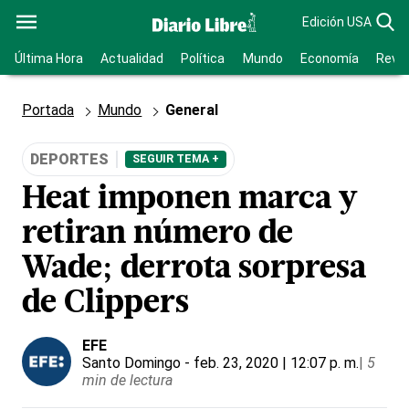
Edición USA
Última Hora
Actualidad
Política
Mundo
Economía
Revis
Portada
Mundo
General
DEPORTES
SEGUIR TEMA +
Heat imponen marca y
retiran número de
Wade; derrota sorpresa
de Clippers
EFE
Santo Domingo
- feb. 23, 2020 | 12:07 p. m.
|
5
min de lectura