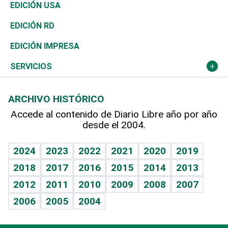
Reportajes
África
Vivienda
Buena Vida
Ciclismo
En Directo
Tecnología
Economía
EDICIÓN USA
Ocenanía
Telecom.
Sociales
Tenis
Frente al Statu Quo
Historia
Revista
EDICIÓN RD
Caribe
Global y variable
Novedades
Olimpismo
El Espía
Martes de tecnología
Deportes
EDICIÓN IMPRESA
Resto del mundo
Economía personal
Podcast Arte Libre
Más deportes
Noticiero Poteleche
Cambio climático
Opinión
SERVICIOS
Macroeconomía
Mi mascota
Resultados deportivos
Columnistas
Planeta
Efemérides
ARCHIVO HISTÓRICO
Hablando con el pediatra
Línea de hit
Lecturas
Hecho en casa
Cumpleaños
Accede al contenido de Diario Libre año por año
desde el 2004.
Diario de nutrición
BRV
Más firmas
Mundo gamer
RSS
Vida y familia
TBT Deportivo
Guía del dinero
Horóscopos
2024
2023
2022
2021
2020
2019
Eñe
2018
2017
2016
2015
2014
2013
Juegos
2012
2011
2010
2009
2008
2007
Celebrando la vida
2006
2005
2004
Sin complejos
En pocas palabras