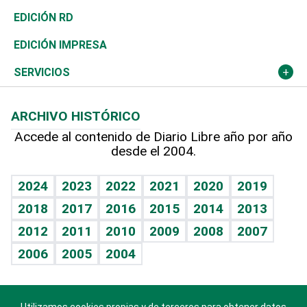
Ocenanía
Telecom.
Sociales
Tenis
El Espía
Historia
Revista
EDICIÓN RD
Caribe
Global y variable
Novedades
Olimpismo
Noticiero Poteleche
Martes de tecnología
Deportes
EDICIÓN IMPRESA
Resto del mundo
Economía personal
Podcast Arte Libre
Más deportes
Columnistas
Cambio climático
Opinión
SERVICIOS
Macroeconomía
Mi mascota
Resultados deportivos
Lecturas
Planeta
Efemérides
ARCHIVO HISTÓRICO
Hablando con el pediatra
Línea de hit
Más firmas
Hecho en casa
Cumpleaños
Accede al contenido de Diario Libre año por año
desde el 2004.
Diario de nutrición
BRV
Mundo gamer
RSS
Vida y familia
TBT Deportivo
Guía del dinero
Horóscopos
2024
2023
2022
2021
2020
2019
Eñe
2018
2017
2016
2015
2014
2013
Crucigramas
2012
2011
2010
2009
2008
2007
Celebrando la vida
2006
2005
2004
Sin complejos
En pocas palabras