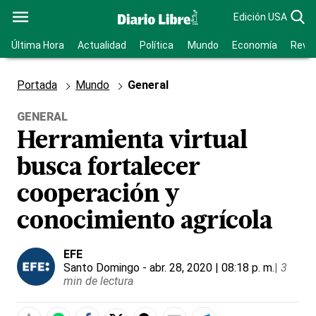
Edición USA
Última Hora
Actualidad
Política
Mundo
Economía
Revis
Portada
Mundo
General
GENERAL
Herramienta virtual
busca fortalecer
cooperación y
conocimiento agrícola
EFE
Santo Domingo
- abr. 28, 2020 | 08:18 p. m.
|
3
min de lectura