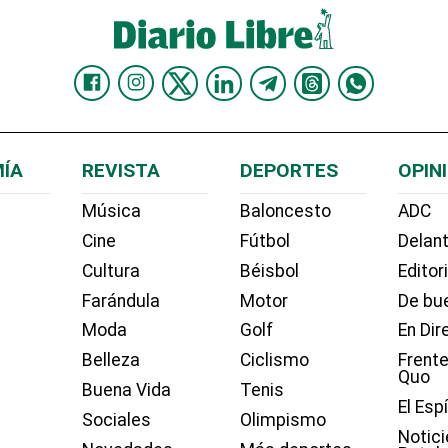
ÍA
REVISTA
DEPORTES
OPIN
Música
Baloncesto
ADC
Cine
Fútbol
Delant
Cultura
Béisbol
Editor
Farándula
Motor
De bue
Moda
Golf
En Dir
Belleza
Ciclismo
Frente
Quo
Buena Vida
Tenis
El Esp
Sociales
Olimpismo
Notici