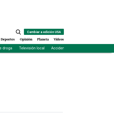
Cambiar a edición USA
Deportes
Opinión
Planeta
Videos
e droga
Televisión local
Accidente Los Ríos
Fuerza antipand