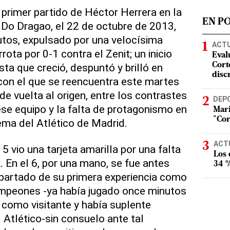
l primer partido de Héctor Herrera en la
EN P
Do Dragao, el 22 de octubre de 2013,
utos, expulsado por una velocísima
ACT
rota por 0-1 contra el Zenit; un inicio
Eval
sta que creció, despuntó y brilló en
Corte
disc
con el que se reencuentra este martes
 de vuelta al origen, entre los contrastes
DEP
ese equipo y la falta de protagonismo en
Mari
"Cor
ema del Atlético de Madrid.
ACT
 5 vio una tarjeta amarilla por una falta
Los
. En el 6, por una mano, se fue antes
34 %
apartado de su primera experiencia como
Campeones -ya había jugado once minutos
a como visitante y había suplente
 Atlético-sin consuelo ante tal