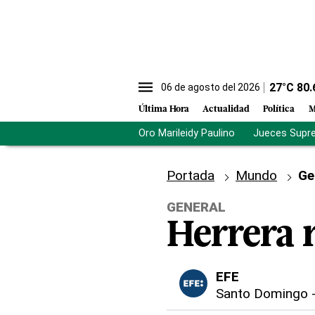
27
°C
80.
06 de agosto del 2026
Última Hora
Actualidad
Política
M
Oro Marileidy Paulino
Jueces Supr
Portada
Mundo
Ge
GENERAL
Herrera r
EFE
Santo Domingo