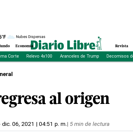
6
°F
Nubes Dispersas
undo
Economía
Revista
ema Corte
Relevo 4x100
Aranceles de Trump
Decomisos d
neral
egresa al origen
-
dic. 06, 2021 | 04:51 p. m.
|
5 min de lectura