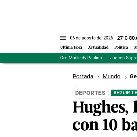
27
°C
80.
06 de agosto del 2026
Última Hora
Actualidad
Política
M
Oro Marileidy Paulino
Jueces Supr
Portada
Mundo
Ge
DEPORTES
SEGUIR T
Hughes, 
con 10 ba