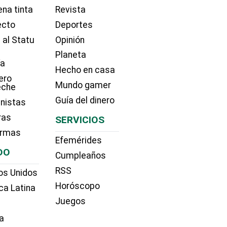
na tinta
Revista
ecto
Deportes
 al Statu
Opinión
Planeta
ía
Hecho en casa
ero
Mundo gamer
eche
Guía del dinero
nistas
ras
SERVICIOS
irmas
Efemérides
DO
Cumpleaños
RSS
os Unidos
Horóscopo
ca Latina
Juegos
a