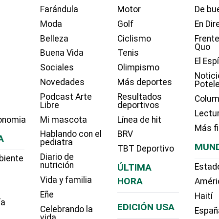
Farándula
Motor
De bue
Moda
Golf
En Dir
Belleza
Ciclismo
Frente
Quo
Buena Vida
Tenis
El Esp
Sociales
Olimpismo
Notici
Novedades
Más deportes
Potel
Podcast Arte
Resultados
Colum
Libre
deportivos
Lectu
onomia
Mi mascota
Línea de hit
Más f
Hablando con el
BRV
A
pediatra
MUN
TBT Deportivo
Diario de
biente
nutrición
ÚLTIMA
Estad
Vida y familia
HORA
Améri
Eñe
Haití
ía
EDICIÓN USA
Celebrando la
Españ
vida