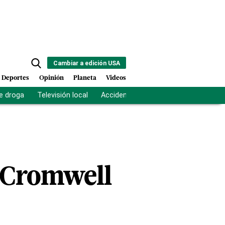
Cambiar a edición USA
Deportes
Opinión
Planeta
Videos
e droga
Televisión local
Accidente Los Ríos
Fuerza antipand
n Cromwell