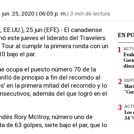
-
jun. 25, 2020 | 06:05 p. m.
|
3 min de lectura
 EE.UU.), 25 jun (EFE).- El canadiense
EN P
este jueves el liderato del Travelers
our al cumplir la primera ronda con un
ACT
0 bajo el par.
Eval
Corte
disc
ue ocupa el puesto número 70 de la
illó de principio a fin del recorrido al
DEP
s' en la primera mitad del recorrido y lo
Mari
nsecutivos, además del que logró en el
"Cor
ACT
Los
andés Rory McIlroy, número uno de
34 %
a de 63 golpes, siete bajo el par, que lo