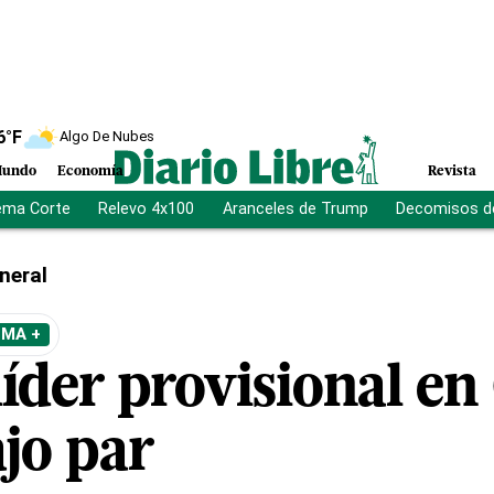
6
°F
Algo De Nubes
undo
Economía
Revista
ema Corte
Relevo 4x100
Aranceles de Trump
Decomisos d
neral
EMA +
líder provisional e
jo par