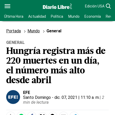
Edición USA
Última Hora
Actualidad
Política
Mundo
Economía
Revis
Portada
Mundo
General
GENERAL
Hungría registra más de
220 muertes en un día,
el número más alto
desde abril
EFE
Santo Domingo
- dic. 07, 2021 | 11:10 a. m.
|
2
min de lectura