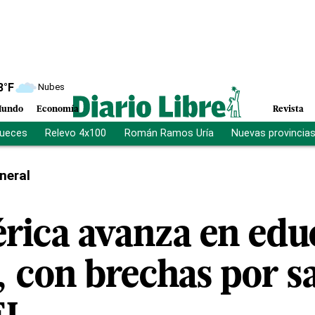
8
°F
Nubes
undo
Economía
Revista
jueces
Relevo 4x100
Román Ramos Uría
Nuevas provincia
neral
rica avanza en edu
, con brechas por sa