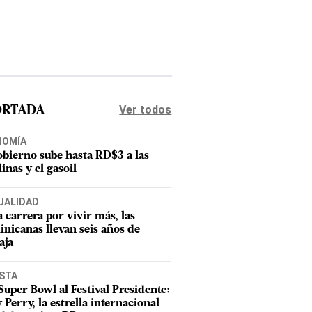
Ver todos
ORTADA
NOMÍA
obierno sube hasta RD$3 a las
inas y el gasoil
UALIDAD
a carrera por vivir más, las
nicanas llevan seis años de
aja
ISTA
Super Bowl al Festival Presidente:
 Perry, la estrella internacional