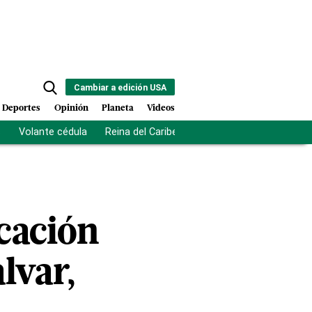
Cambiar a edición USA
Deportes
Opinión
Planeta
Videos
s
Volante cédula
Reina del Caribe
Clausura Juegos Centro
cación
lvar,