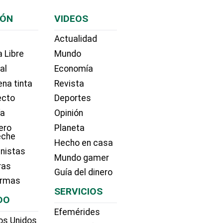
IÓN
VIDEOS
Actualidad
 Libre
Mundo
ial
Economía
na tinta
Revista
ecto
Deportes
ía
Opinión
ero
Planeta
eche
Hecho en casa
nistas
Mundo gamer
ras
Guía del dinero
irmas
SERVICIOS
DO
Efemérides
os Unidos