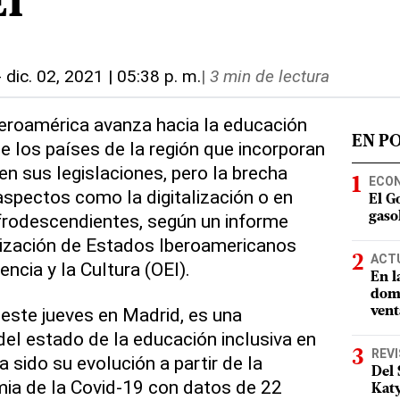
I
-
dic. 02, 2021 | 05:38 p. m.
|
3 min de lectura
Iberoamérica avanza hacia la educación
EN P
e los países de la región que incorporan
 en sus legislaciones, pero la brecha
ECO
spectos como la digitalización o en
El G
frodescendientes, según un informe
gasol
nización de Estados Iberoamericanos
ACT
encia y la Cultura (OEI).
En l
domi
 este jueves en Madrid, es una
vent
l estado de la educación inclusiva en
REV
 sido su evolución a partir de la
Del 
mia de la Covid-19 con datos de 22
Katy