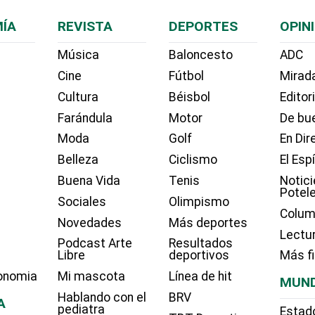
ÍA
REVISTA
DEPORTES
OPIN
Música
Baloncesto
ADC
Cine
Fútbol
Mirada
Cultura
Béisbol
Editor
Farándula
Motor
De bue
Moda
Golf
En Dir
Belleza
Ciclismo
El Esp
Buena Vida
Tenis
Notici
Potel
Sociales
Olimpismo
Colum
Novedades
Más deportes
Lectu
Podcast Arte
Resultados
Libre
deportivos
Más f
onomia
Mi mascota
Línea de hit
MUN
Hablando con el
BRV
A
pediatra
Estad