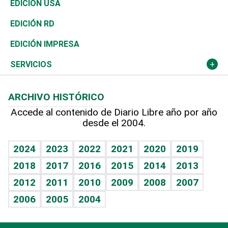
África
Vivienda
Buena Vida
Ciclismo
En Directo
Tecnología
Economía
EDICIÓN USA
Ocenanía
Telecom.
Sociales
Tenis
El Espía
Historia
Revista
EDICIÓN RD
Caribe
Global y variable
Novedades
Olimpismo
Noticiero Poteleche
Martes de tecnología
Deportes
EDICIÓN IMPRESA
Resto del mundo
Economía personal
Podcast Arte Libre
Más deportes
Columnistas
Cambio climático
Opinión
SERVICIOS
Macroeconomía
Mi mascota
Resultados deportivos
Lecturas
Planeta
Efemérides
ARCHIVO HISTÓRICO
Hablando con el pediatra
Línea de hit
Más firmas
Hecho en casa
Cumpleaños
Accede al contenido de Diario Libre año por año
desde el 2004.
Diario de nutrición
BRV
Mundo gamer
RSS
Vida y familia
TBT Deportivo
Guía del dinero
Horóscopos
2024
2023
2022
2021
2020
2019
Eñe
2018
2017
2016
2015
2014
2013
Juegos
2012
2011
2010
2009
2008
2007
Celebrando la vida
2006
2005
2004
Sin complejos
En pocas palabras