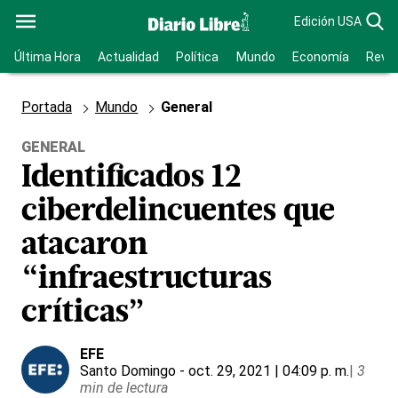
Edición USA
Última Hora
Actualidad
Política
Mundo
Economía
Revis
Portada
Mundo
General
GENERAL
Identificados 12
ciberdelincuentes que
atacaron
“infraestructuras
críticas”
EFE
Santo Domingo
- oct. 29, 2021 | 04:09 p. m.
|
3
min de lectura