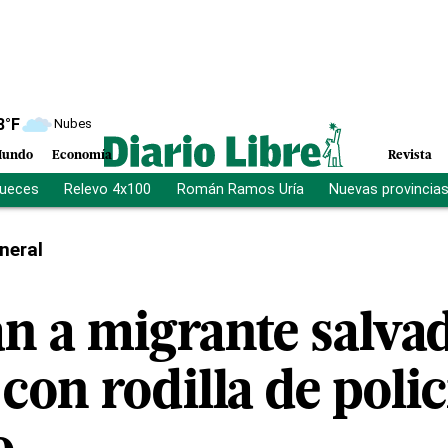
8
°F
Nubes
undo
Economía
Revista
jueces
Relevo 4x100
Román Ramos Uría
Nuevas provincia
neral
can a migrante salva
 con rodilla de polic