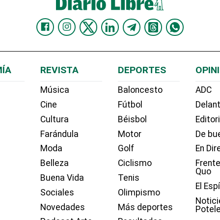
ÍA
REVISTA
DEPORTES
OPIN
Música
Baloncesto
ADC
Cine
Fútbol
Delant
Cultura
Béisbol
Editor
Farándula
Motor
De bue
Moda
Golf
En Dir
Belleza
Ciclismo
Frente
Quo
Buena Vida
Tenis
El Esp
Sociales
Olimpismo
Notici
Novedades
Más deportes
Potel