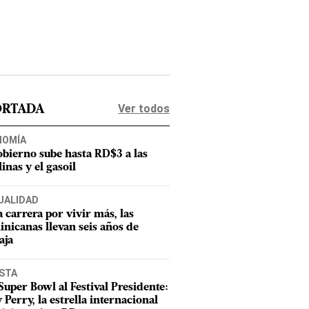
Ver todos
ORTADA
NOMÍA
obierno sube hasta RD$3 a las
inas y el gasoil
UALIDAD
a carrera por vivir más, las
nicanas llevan seis años de
aja
ISTA
Super Bowl al Festival Presidente:
 Perry, la estrella internacional