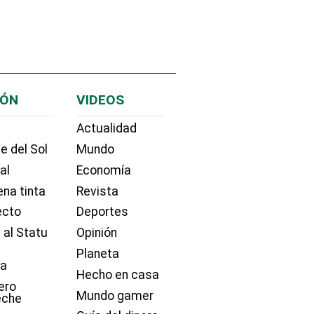
IÓN
VIDEOS
Actualidad
e del Sol
Mundo
ial
Economía
na tinta
Revista
ecto
Deportes
 al Statu
Opinión
Planeta
ía
Hecho en casa
ero
Mundo gamer
eche