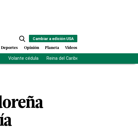
Cambiar a edición USA
Deportes
Opinión
Planeta
Videos
s
Volante cédula
Reina del Caribe
Clausura Juegos Centro
doreña
ía