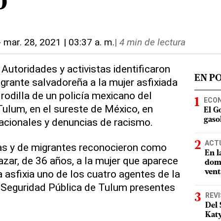
o
-
mar. 28, 2021 | 03:37 a. m.
|
4 min de lectura
Autoridades y activistas identificaron
EN P
rante salvadoreña a la mujer asfixiada
rodilla de un policía mexicano del
ECO
Tulum, en el sureste de México, en
El G
acionales y denuncias de racismo.
gasol
ACT
as y de migrantes reconocieron como
En l
azar, de 36 años, a la mujer que aparece
domi
a asfixia uno de los cuatro agentes de la
vent
e Seguridad Pública de Tulum presentes
REV
Del 
Katy