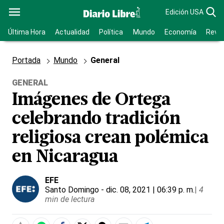
Edición USA
Última Hora
Actualidad
Política
Mundo
Economía
Revis
Portada
Mundo
General
GENERAL
Imágenes de Ortega
celebrando tradición
religiosa crean polémica
en Nicaragua
EFE
Santo Domingo
- dic. 08, 2021 | 06:39 p. m.
|
4
min de lectura