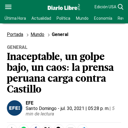
Edición USA
Última Hora
Actualidad
Política
Mundo
Economía
Revis
Portada
Mundo
General
GENERAL
Inaceptable, un golpe
bajo, un caos: la prensa
peruana carga contra
Castillo
EFE
Santo Domingo
- jul. 30, 2021 | 05:28 p. m.
|
5
min de lectura