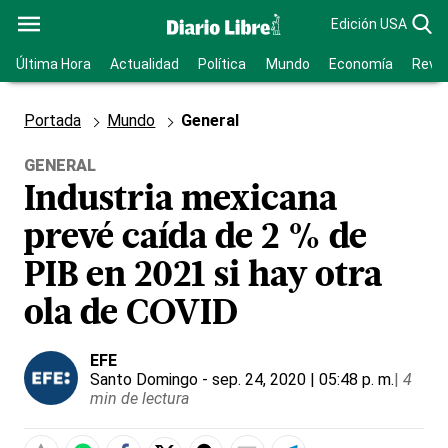
Edición USA
Última Hora
Actualidad
Política
Mundo
Economía
Revis
Portada
Mundo
General
GENERAL
Industria mexicana
prevé caída de 2 % de
PIB en 2021 si hay otra
ola de COVID
EFE
Santo Domingo
- sep. 24, 2020 | 05:48 p. m.
|
4
min de lectura