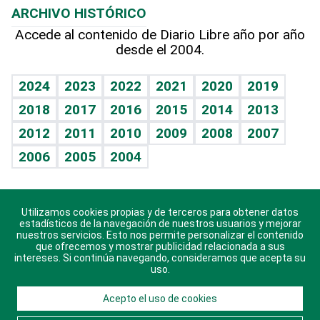
ARCHIVO HISTÓRICO
Hablando con el pediatra
Línea de hit
Más firmas
Hecho en casa
Cumpleaños
Accede al contenido de Diario Libre año por año
desde el 2004.
Diario de nutrición
BRV
Mundo gamer
RSS
Vida y familia
TBT Deportivo
Guía del dinero
Horóscopos
2024
2023
2022
2021
2020
2019
Eñe
2018
2017
2016
2015
2014
2013
Crucigramas
2012
2011
2010
2009
2008
2007
Celebrando la vida
2006
2005
2004
Sin complejos
En pocas palabras
Utilizamos cookies propias y de terceros para obtener datos
Descarga nuestras aplicaciones para Android, iOS y
Escuchando al corazón
estadísticos de la navegación de nuestros usuarios y mejorar
sistema Huawei.
nuestros servicios. Esto nos permite personalizar el contenido
que ofrecemos y mostrar publicidad relacionada a sus
Economía Personal
intereses. Si continúa navegando, consideramos que acepta su
uso.
Consulta Libre
Acepto el uso de cookies
© 2021 Diario Libre, todos los derechos reservados.