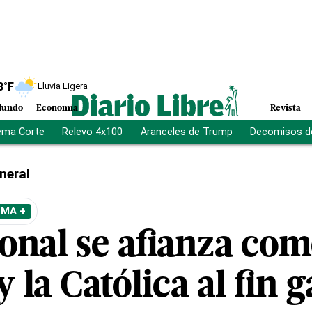
8
°F
Lluvia Ligera
undo
Economía
Revista
ema Corte
Relevo 4x100
Aranceles de Trump
Decomisos d
neral
EMA +
onal se afianza com
 la Católica al fin 