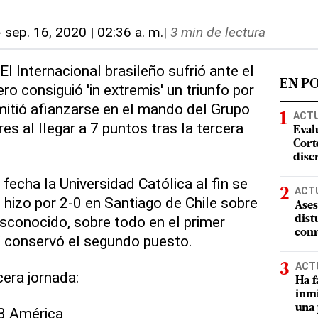
-
sep. 16, 2020 | 02:36 a. m.
|
3 min de lectura
El Internacional brasileño sufrió ante el
EN P
o consiguió 'in extremis' un triunfo por
mitió afianzarse en el mando del Grupo
ACT
es al llegar a 7 puntos tras la tercera
Eval
Corte
disc
 fecha la Universidad Católica al fin se
ACT
lo hizo por 2-0 en Santiago de Chile sobre
Ases
sconocido, sobre todo en el primer
dist
comu
í conservó el segundo puesto.
ACT
cera jornada:
Ha f
inmi
una 
-3 América