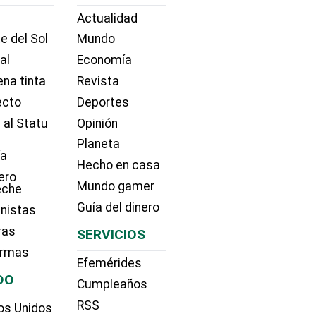
Actualidad
e del Sol
Mundo
ial
Economía
na tinta
Revista
ecto
Deportes
 al Statu
Opinión
Planeta
ía
Hecho en casa
ero
Mundo gamer
eche
Guía del dinero
nistas
ras
SERVICIOS
irmas
Efemérides
DO
Cumpleaños
RSS
os Unidos