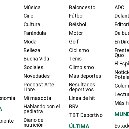
Música
Baloncesto
ADC
Cine
Fútbol
Delant
Cultura
Béisbol
Editor
Farándula
Motor
De bue
Moda
Golf
En Dir
Belleza
Ciclismo
Frente
Quo
Buena Vida
Tenis
El Esp
Sociales
Olimpismo
Notici
Novedades
Más deportes
Potel
Podcast Arte
Resultados
Colum
Libre
deportivos
Lectu
onomia
Mi mascota
Línea de hit
Más f
Hablando con el
BRV
A
pediatra
MUN
TBT Deportivo
Diario de
biente
nutrición
ÚLTIMA
Estad