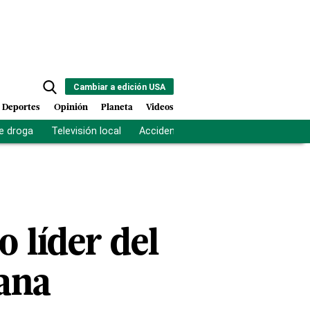
Cambiar a edición USA
Deportes
Opinión
Planeta
Videos
e droga
Televisión local
Accidente Los Ríos
Fuerza antipand
o líder del
gana