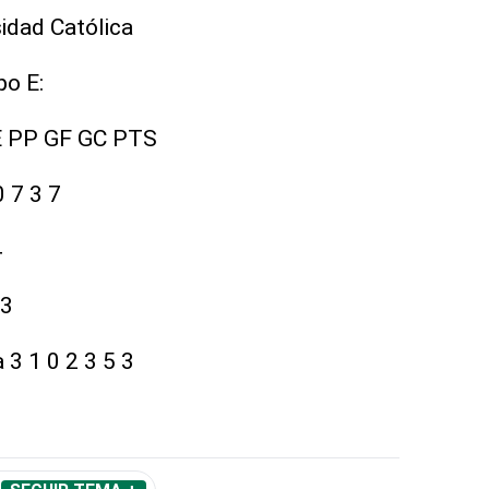
idad Católica
po E:
 PP GF GC PTS
0 7 3 7
4
 3
 3 1 0 2 3 5 3