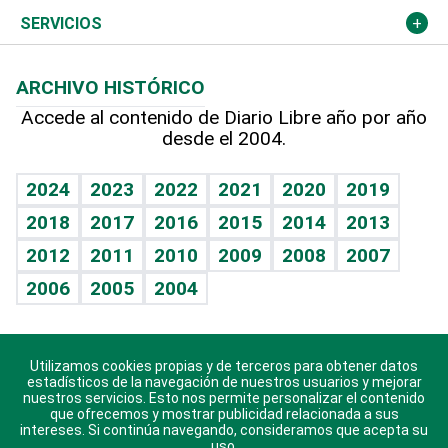
Resto del mundo
Economía personal
Podcast Arte Libre
Más deportes
Columnistas
Cambio climático
Opinión
SERVICIOS
Macroeconomía
Mi mascota
Resultados deportivos
Lecturas
Planeta
Efemérides
ARCHIVO HISTÓRICO
Hablando con el pediatra
Línea de hit
Más firmas
Hecho en casa
Cumpleaños
Accede al contenido de Diario Libre año por año
desde el 2004.
Diario de nutrición
BRV
Mundo gamer
RSS
Vida y familia
TBT Deportivo
Guía del dinero
Horóscopos
2024
2023
2022
2021
2020
2019
Eñe
2018
2017
2016
2015
2014
2013
Crucigramas
2012
2011
2010
2009
2008
2007
Celebrando la vida
2006
2005
2004
Sin complejos
En pocas palabras
Utilizamos cookies propias y de terceros para obtener datos
Descarga nuestras aplicaciones para Android, iOS y
Escuchando al corazón
estadísticos de la navegación de nuestros usuarios y mejorar
sistema Huawei.
nuestros servicios. Esto nos permite personalizar el contenido
que ofrecemos y mostrar publicidad relacionada a sus
Economía Personal
intereses. Si continúa navegando, consideramos que acepta su
uso.