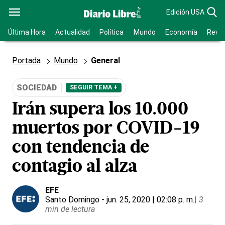
Edición USA
Última Hora
Actualidad
Política
Mundo
Economía
Revis
Portada
Mundo
General
SOCIEDAD
SEGUIR TEMA +
Irán supera los 10.000
muertos por COVID-19
con tendencia de
contagio al alza
EFE
Santo Domingo
- jun. 25, 2020 | 02:08 p. m.
|
3
min de lectura