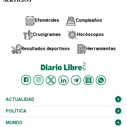
SERVICIOS
Efemérides
Cumpleaños
Crucigramas
Horóscopos
Resultados deportivos
Herramientas
ACTUALIDAD
Nacional
POLÍTICA
Ciudad
Partidos
MUNDO