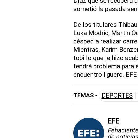
Díaz que se recupera de
sometió la pasada se
De los titulares Thiba
Luka Modric, Martin Od
césped a realizar carre
Mientras, Karim Benzem
tobillo que le hizo aca
tendrá problema para e
encuentro liguero. EFE
TEMAS -
DEPORTES
EFE
Fehaciente,
de noticia