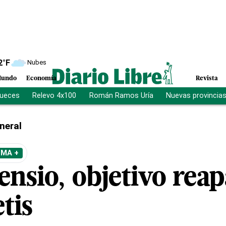
2
°F
Nubes
undo
Economía
Revista
jueces
Relevo 4x100
Román Ramos Uría
Nuevas provincia
neral
EMA +
ensio, objetivo rea
etis