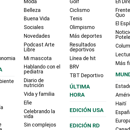
Moda
Golf
En Dir
Belleza
Ciclismo
Frente
Quo
Buena Vida
Tenis
El Esp
Sociales
Olimpismo
Notici
Novedades
Más deportes
Potel
Podcast Arte
Resultados
Colum
Libre
deportivos
Lectu
onomia
Mi mascota
Línea de hit
Más f
Hablando con el
BRV
A
pediatra
MUN
TBT Deportivo
Diario de
biente
nutrición
ÚLTIMA
Estad
Vida y familia
HORA
Améri
Eñe
Haití
ía
EDICIÓN USA
Celebrando la
Españ
vida
Europ
e
Sin complejos
EDICIÓN RD
a
Cana