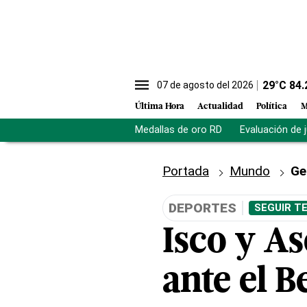
29
°C
84.
07 de agosto del 2026
Última Hora
Actualidad
Política
M
Medallas de oro RD
Evaluación de 
Portada
Mundo
Ge
DEPORTES
SEGUIR T
Isco y As
ante el B