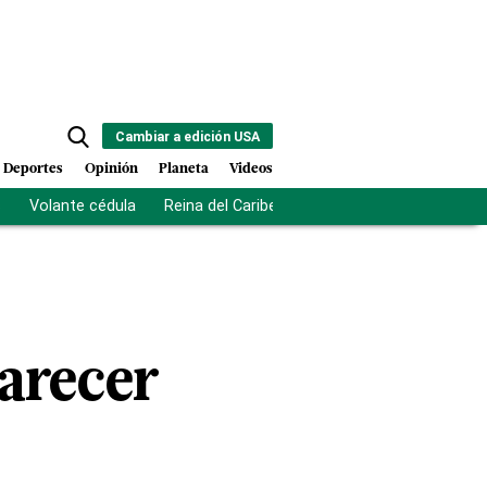
Cambiar a edición USA
Deportes
Opinión
Planeta
Videos
s
Volante cédula
Reina del Caribe
Clausura Juegos Centro
parecer