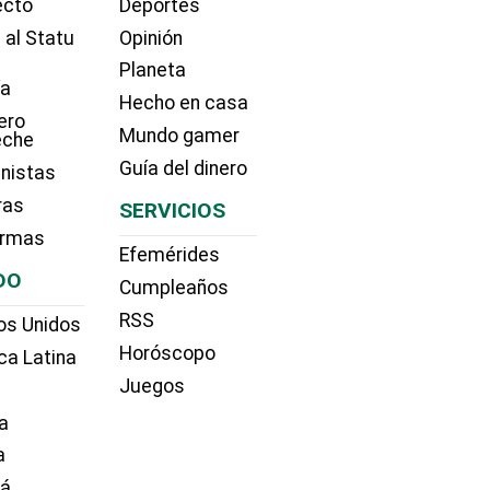
ecto
Deportes
 al Statu
Opinión
Planeta
ía
Hecho en casa
ero
Mundo gamer
eche
Guía del dinero
nistas
ras
SERVICIOS
irmas
Efemérides
DO
Cumpleaños
RSS
os Unidos
Horóscopo
ca Latina
Juegos
a
a
dá