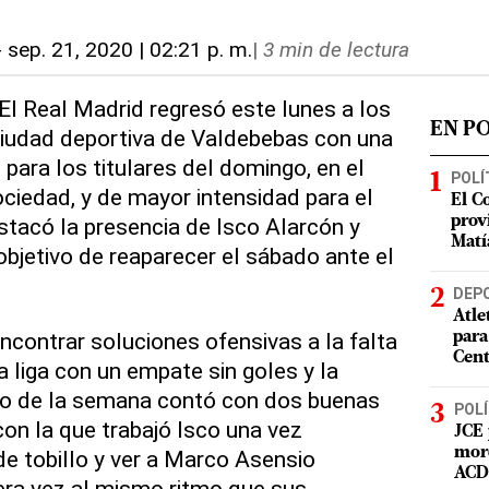
-
sep. 21, 2020 | 02:21 p. m.
|
3 min de lectura
 El Real Madrid regresó este lunes a los
EN P
ciudad deportiva de Valdebebas con una
para los titulares del domingo, en el
POLÍ
ciedad, y de mayor intensidad para el
El C
estacó la presencia de Isco Alarcón y
prov
Matí
bjetivo de reaparecer el sábado ante el
DEP
Atle
ncontrar soluciones ofensivas a la falta
para
Cent
 liga con un empate sin goles y la
cio de la semana contó con dos buenas
POLÍ
 con la que trabajó Isco una vez
JCE 
mord
e tobillo y ver a Marco Asensio
ACD 
era vez al mismo ritmo que sus