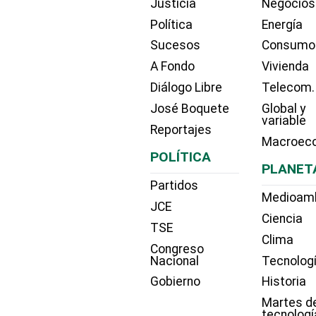
Justicia
Negocios
Política
Energía
Sucesos
Consumo
A Fondo
Vivienda
Diálogo Libre
Telecom.
José Boquete
Global y
variable
Reportajes
Macroec
POLÍTICA
PLANET
Partidos
Medioam
JCE
Ciencia
TSE
Clima
Congreso
Nacional
Tecnolog
Gobierno
Historia
Martes d
tecnologí