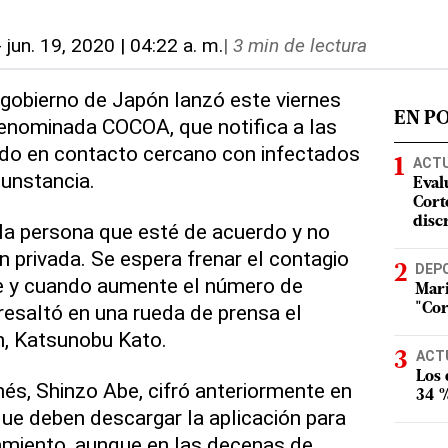
-
jun. 19, 2020 | 04:22 a. m.
|
3 min de lectura
l gobierno de Japón lanzó este viernes
EN P
denominada COCOA, que notifica a las
do en contacto cercano con infectados
ACT
unstancia.
Eval
Corte
disc
a la persona que esté de acuerdo y no
 privada. Se espera frenar el contagio
DEP
re y cuando aumente el número de
Mari
resaltó en una rueda de prensa el
"Cor
n, Katsunobu Kato.
ACT
Los
nés, Shinzo Abe, cifró anteriormente en
34 %
ue deben descargar la aplicación para
amiento, aunque en las decenas de