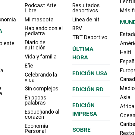
Lectu
Podcast Arte
Resultados
Libre
deportivos
Más f
onomia
Mi mascota
Línea de hit
MUN
Hablando con el
BRV
A
pediatra
Estad
TBT Deportivo
Diario de
biente
Améri
nutrición
ÚLTIMA
Haití
Vida y familia
HORA
Españ
Eñe
ía
Europ
EDICIÓN USA
Celebrando la
Cana
vida
e
Medio
Sin complejos
EDICIÓN RD
a
Asia
En pocas
palabras
EDICIÓN
Africa
Escuchando al
IMPRESA
Ocean
corazón
Carib
Economía
SOBRE
Personal
Resto