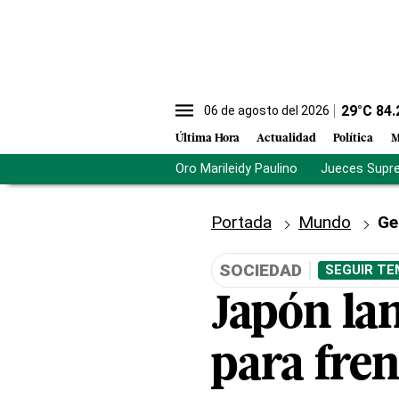
29
°C
84.
06 de agosto del 2026
Última Hora
Actualidad
Política
M
Oro Marileidy Paulino
Jueces Supr
Portada
Mundo
Ge
SOCIEDAD
SEGUIR TE
Japón la
para fre