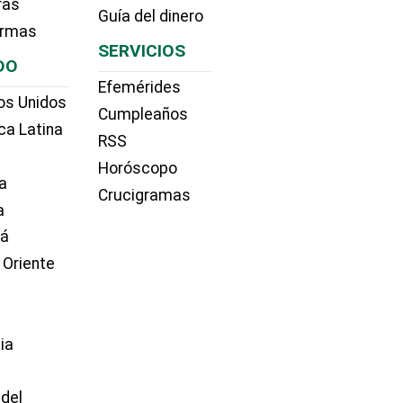
ras
Guía del dinero
irmas
SERVICIOS
DO
Efemérides
os Unidos
Cumpleaños
ca Latina
RSS
Horóscopo
a
Crucigramas
a
dá
 Oriente
ia
e
 del