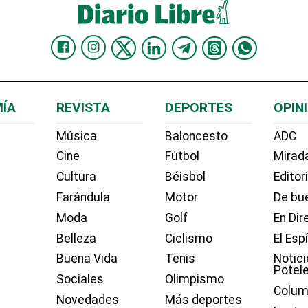
ÍA
REVISTA
DEPORTES
OPIN
Música
Baloncesto
ADC
Cine
Fútbol
Mirada
Cultura
Béisbol
Editor
Farándula
Motor
De bue
Moda
Golf
En Dir
Belleza
Ciclismo
El Esp
Buena Vida
Tenis
Notici
Potel
Sociales
Olimpismo
Colum
Novedades
Más deportes