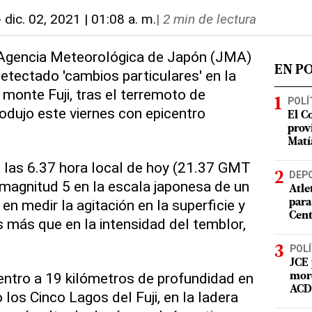
-
dic. 02, 2021 | 01:08 a. m.
|
2 min de lectura
a Agencia Meteorológica de Japón (JMA)
EN P
etectado 'cambios particulares' en la
 monte Fuji, tras el terremoto de
POLÍ
odujo este viernes con epicentro
El C
prov
Matí
a las 6.37 hora local de hoy (21.37 GMT
DEP
a magnitud 5 en la escala japonesa de un
Atle
n medir la agitación en la superficie y
para
Cent
 más que en la intensidad del temblor,
POLÍ
JCE 
entro a 19 kilómetros de profundidad en
mord
ACD 
los Cinco Lagos del Fuji, en la ladera