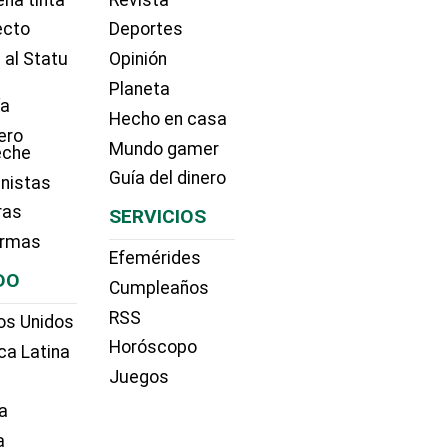
ecto
Deportes
 al Statu
Opinión
Planeta
ía
Hecho en casa
ero
Mundo gamer
eche
Guía del dinero
nistas
ras
SERVICIOS
irmas
Efemérides
DO
Cumpleaños
RSS
os Unidos
Horóscopo
ca Latina
Juegos
a
a