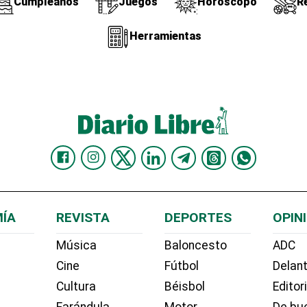
Cumpleaños
Juegos
Horóscopo
R
Herramientas
ÍA
REVISTA
DEPORTES
OPIN
Música
Baloncesto
ADC
Cine
Fútbol
Delant
Cultura
Béisbol
Editor
Farándula
Motor
De bue