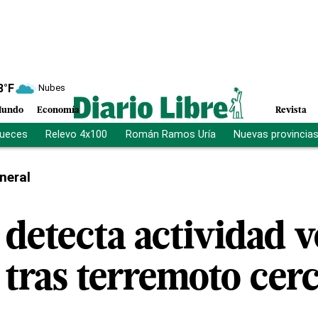
8
°F
Nubes
undo
Economía
Revista
jueces
Relevo 4x100
Román Ramos Uría
Nuevas provincia
neral
 detecta actividad v
i tras terremoto cer