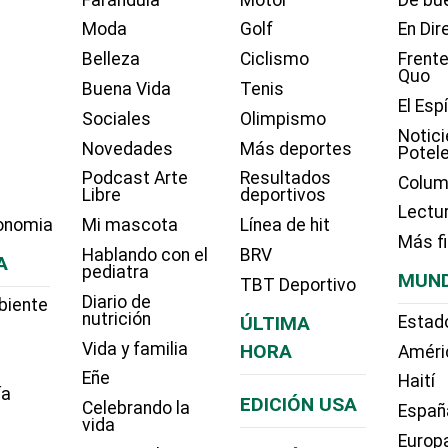
Moda
Golf
En Dir
Belleza
Ciclismo
Frente
Quo
Buena Vida
Tenis
El Esp
Sociales
Olimpismo
Notici
Novedades
Más deportes
Potel
Podcast Arte
Resultados
Colum
Libre
deportivos
Lectu
onomia
Mi mascota
Línea de hit
Más f
Hablando con el
BRV
A
pediatra
MUN
TBT Deportivo
Diario de
biente
nutrición
ÚLTIMA
Estad
Vida y familia
HORA
Améri
Eñe
Haití
ía
EDICIÓN USA
Celebrando la
Españ
vida
Europ