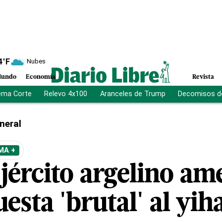
4
°F
Nubes
undo
Economía
Revista
ema Corte
Relevo 4x100
Aranceles de Trump
Decomisos d
neral
MA +
Ejército argelino a
esta 'brutal' al yi