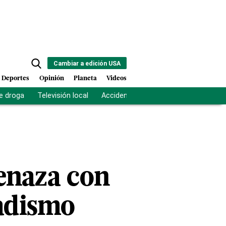
Cambiar a edición USA
Deportes
Opinión
Planeta
Videos
e droga
Televisión local
Accidente Los Ríos
Fuerza antipand
menaza con
hadismo