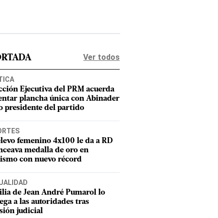
Ver todos
ORTADA
TICA
cción Ejecutiva del PRM acuerda
entar plancha única con Abinader
 presidente del partido
ORTES
elevo femenino 4x100 le da a RD
nceava medalla de oro en
tismo con nuevo récord
UALIDAD
lia de Jean André Pumarol lo
ega a las autoridades tras
sión judicial