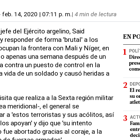
-
feb. 14, 2020 | 07:11 p. m.
|
4 min de lectura
 jefe del Ejército argelino, Said
EN P
y responder de forma 'brutal' a los
ocupan la frontera con Mali y Níger, en
POLÍ
do apenas una semana después de un
Dire
a contra un puesto de control en la
pres
como
a vida de un soldado y causó heridas a
DEP
El r
sita que realiza a la Sexta región militar
su o
atle
a meridional-, el general se
a 'estos terroristas y sus acólitos, así
ACT
os apoyan' y dijo que 'su intento
Fami
entr
fue abortado gracias al coraje, a la
deci
cia de fuerzas armadas'.