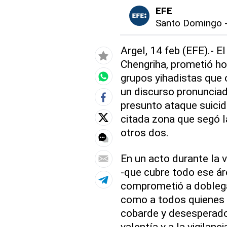
EFE
Santo Domingo
Argel, 14 feb (EFE).- El
Chengriha, prometió ho
grupos yihadistas que 
un discurso pronuncia
presunto ataque suicid
citada zona que segó l
otros dos.
En un acto durante la vi
-que cubre todo ese áre
comprometió a doblegar 
como a todos quienes l
cobarde y desesperado 
valentía y a la vigilan