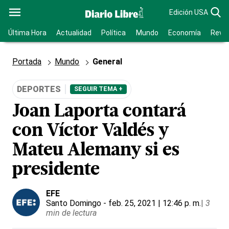
Edición USA
Última Hora
Actualidad
Política
Mundo
Economía
Revis
Portada
Mundo
General
DEPORTES
SEGUIR TEMA +
Joan Laporta contará
con Víctor Valdés y
Mateu Alemany si es
presidente
EFE
Santo Domingo
- feb. 25, 2021 | 12:46 p. m.
|
3
min de lectura