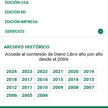
Reportajes
África
Vivienda
Buena Vida
Ciclismo
En Directo
Tecnología
Economía
EDICIÓN USA
Ocenanía
Telecom.
Sociales
Tenis
El Espía
Historia
Revista
EDICIÓN RD
Caribe
Global y variable
Novedades
Olimpismo
Noticiero Poteleche
Martes de tecnología
Deportes
EDICIÓN IMPRESA
Resto del mundo
Economía personal
Podcast Arte Libre
Más deportes
Columnistas
Cambio climático
Opinión
SERVICIOS
Macroeconomía
Mi mascota
Resultados deportivos
Lecturas
Planeta
Efemérides
ARCHIVO HISTÓRICO
Hablando con el pediatra
Línea de hit
Más firmas
Hecho en casa
Cumpleaños
Accede al contenido de Diario Libre año por año
desde el 2004.
Diario de nutrición
BRV
Mundo gamer
RSS
Vida y familia
TBT Deportivo
Guía del dinero
Horóscopos
2024
2023
2022
2021
2020
2019
Eñe
2018
2017
2016
2015
2014
2013
Crucigramas
2012
2011
2010
2009
2008
2007
Celebrando la vida
2006
2005
2004
Sin complejos
En pocas palabras