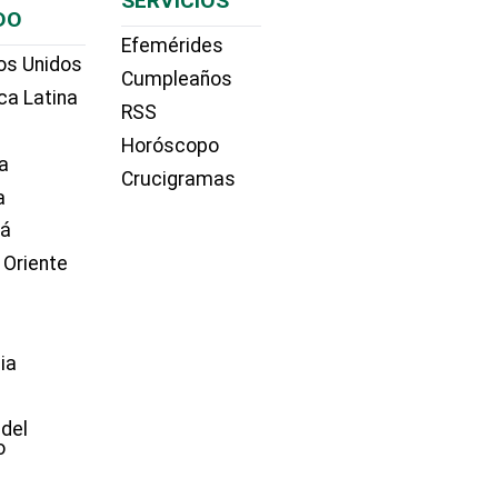
SERVICIOS
DO
Efemérides
os Unidos
Cumpleaños
ca Latina
RSS
Horóscopo
a
Crucigramas
a
dá
 Oriente
ia
e
 del
o