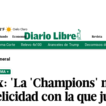
8
°F
Cielo Claro
undo
Economía
Revista
ema Corte
Relevo 4x100
Aranceles de Trump
Decomisos d
neral
EMA +
x: 'La 'Champions' 
felicidad con la que 