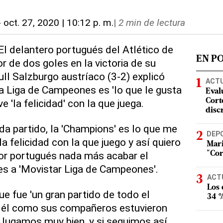
-
oct. 27, 2020 | 10:12 p. m.
|
2 min de lectura
El delantero portugués del Atlético de
EN P
r de dos goles en la victoria de su
ull Salzburgo austríaco (3-2) explicó
ACT
la Liga de Campeones es 'lo que le gusta
Eval
ve 'la felicidad' con la que juega.
Corte
disc
ada partido, la 'Champions' es lo que me
DEP
la felicidad con la que juego y así quiero
Mari
ador portugués nada más acabar el
"Cor
es a 'Movistar Liga de Campeones'.
ACT
Los
e fue 'un gran partido de todo el
34 %
to él como sus compañeros estuvieron
. 'Jugamos muy bien, y si seguimos así