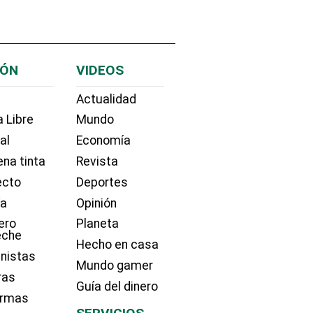
IÓN
VIDEOS
Actualidad
 Libre
Mundo
ial
Economía
na tinta
Revista
ecto
Deportes
ía
Opinión
ero
Planeta
eche
Hecho en casa
nistas
Mundo gamer
ras
Guía del dinero
irmas