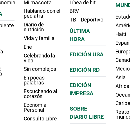
onomia
Mi mascota
Línea de hit
MUN
Hablando con el
BRV
A
pediatra
Estad
TBT Deportivo
Diario de
biente
Améri
nutrición
ÚLTIMA
Haití
Vida y familia
HORA
Españ
Eñe
ía
Europ
EDICIÓN USA
Celebrando la
Cana
vida
e
Medio
Sin complejos
EDICIÓN RD
a
Asia
En pocas
palabras
EDICIÓN
Africa
Escuchando al
IMPRESA
Ocean
corazón
Carib
Economía
SOBRE
Personal
Resto
DIARIO LIBRE
mund
Consulta Libre