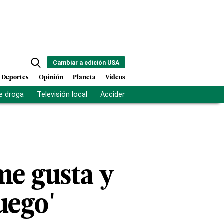
Cambiar a edición USA
Deportes
Opinión
Planeta
Videos
e droga
Televisión local
Accidente Los Ríos
Fuerza antipand
me gusta y
juego'