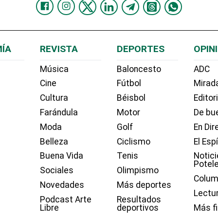
ÍA
REVISTA
DEPORTES
OPIN
Música
Baloncesto
ADC
Cine
Fútbol
Mirada
Cultura
Béisbol
Editor
Farándula
Motor
De bue
Moda
Golf
En Dir
Belleza
Ciclismo
El Esp
Buena Vida
Tenis
Notici
Potel
Sociales
Olimpismo
Colum
Novedades
Más deportes
Lectu
Podcast Arte
Resultados
Libre
deportivos
Más f