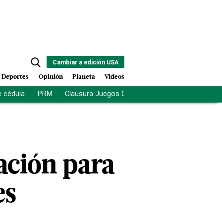
Cambiar a edición USA
Deportes
Opinión
Planeta
Videos
e cédula
PRM
Clausura Juegos Centroamericanos
De la Es
ación para
es