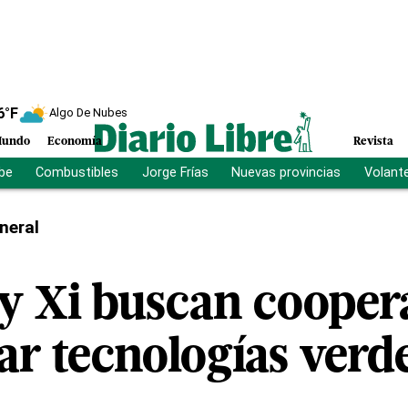
6
°F
Algo De Nubes
undo
Economía
Revista
ibe
Combustibles
Jorge Frías
Nuevas provincias
Volant
neral
y Xi buscan cooper
ar tecnologías verd