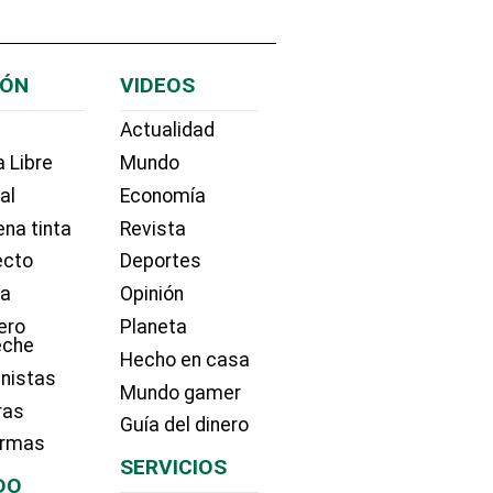
IÓN
VIDEOS
Actualidad
 Libre
Mundo
ial
Economía
na tinta
Revista
ecto
Deportes
ía
Opinión
ero
Planeta
eche
Hecho en casa
nistas
Mundo gamer
ras
Guía del dinero
irmas
SERVICIOS
DO