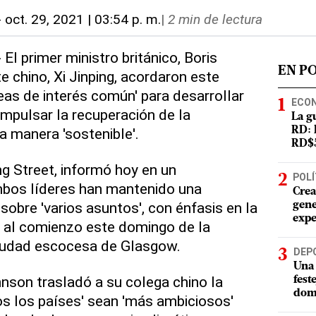
-
oct. 29, 2021 | 03:54 p. m.
|
2 min de lectura
 El primer ministro británico, Boris
EN P
e chino, Xi Jinping, acordaron este
eas de interés común' para desarrollar
ECO
impulsar la recuperación de la
La g
 manera 'sostenible'.
RD: 
RD$5
g Street, informó hoy en un
POLÍ
bos líderes han mantenido una
Crea
sobre 'varios asuntos', con énfasis en la
gene
expe
ra al comienzo este domingo de la
iudad escocesa de Glasgow.
DEP
Una 
nson trasladó a su colega chino la
fest
dom
s los países' sean 'más ambiciosos'