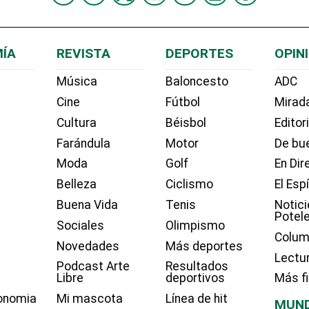
ÍA
REVISTA
DEPORTES
OPIN
Música
Baloncesto
ADC
Cine
Fútbol
Mirada
Cultura
Béisbol
Editor
Farándula
Motor
De bue
Moda
Golf
En Dir
Belleza
Ciclismo
El Esp
Buena Vida
Tenis
Notici
Potel
Sociales
Olimpismo
Colum
Novedades
Más deportes
Lectu
Podcast Arte
Resultados
Libre
deportivos
Más f
onomia
Mi mascota
Línea de hit
MUN