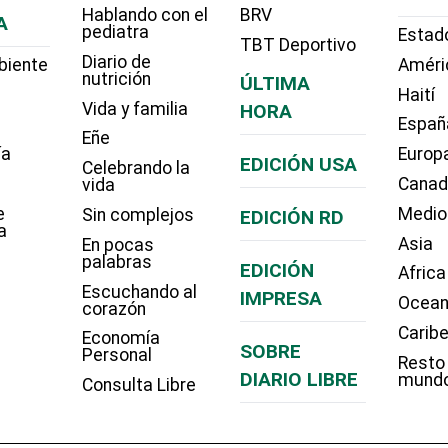
Hablando con el
BRV
A
pediatra
Estad
TBT Deportivo
Diario de
biente
Améri
nutrición
ÚLTIMA
Haití
Vida y familia
HORA
Españ
Eñe
ía
Europ
EDICIÓN USA
Celebrando la
Cana
vida
e
Medio
Sin complejos
EDICIÓN RD
a
Asia
En pocas
palabras
EDICIÓN
Africa
Escuchando al
IMPRESA
Ocean
corazón
Carib
Economía
SOBRE
Personal
Resto
DIARIO LIBRE
mund
Consulta Libre