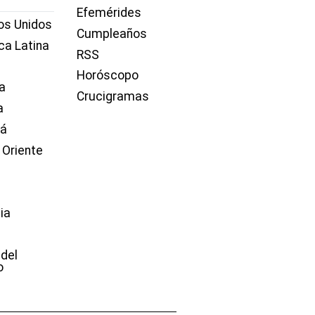
Efemérides
os Unidos
Cumpleaños
ca Latina
RSS
Horóscopo
a
Crucigramas
a
dá
 Oriente
ia
e
 del
o