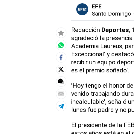
EFE
Santo Domingo
Redacción
Deportes
,
agradeció la presencia 
Academia Laureus, para
Excepcional' y destacó
recibir un equipo depor
es el premio soñado'.
'Hoy tengo el honor de
venido trabajando dura
incalculable', señaló 
lunes fue padre y no pud
El presidente de la FEB
estos años está en el