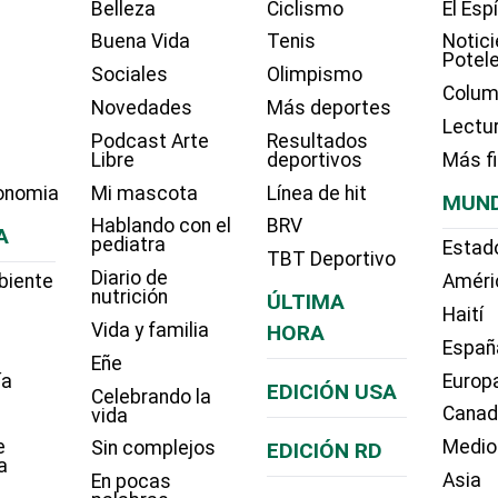
Belleza
Ciclismo
El Esp
Buena Vida
Tenis
Notici
Potel
Sociales
Olimpismo
Colum
Novedades
Más deportes
Lectu
Podcast Arte
Resultados
Libre
deportivos
Más f
onomia
Mi mascota
Línea de hit
MUN
Hablando con el
BRV
A
pediatra
Estad
TBT Deportivo
Diario de
biente
Améri
nutrición
ÚLTIMA
Haití
Vida y familia
HORA
Españ
Eñe
ía
Europ
EDICIÓN USA
Celebrando la
Cana
vida
e
Medio
Sin complejos
EDICIÓN RD
a
Asia
En pocas