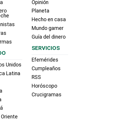
ía
Opinión
ero
Planeta
eche
Hecho en casa
nistas
Mundo gamer
ras
Guía del dinero
irmas
SERVICIOS
DO
Efemérides
os Unidos
Cumpleaños
ca Latina
RSS
Horóscopo
a
Crucigramas
a
dá
 Oriente