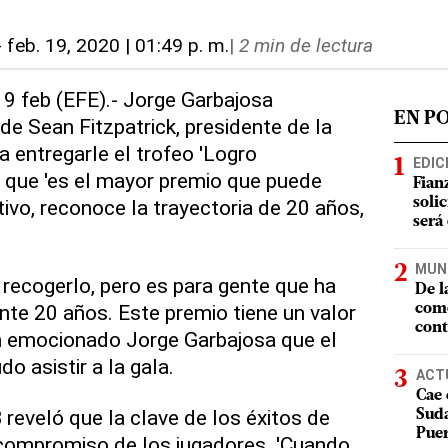
-
feb. 19, 2020 | 01:49 p. m.
|
2 min de lectura
 19 feb (EFE).- Jorge Garbajosa
EN P
de Sean Fitzpatrick, presidente de la
 entregarle el trofeo 'Logro
EDIC
 que 'es el mayor premio que puede
Fian
tivo, reconoce la trayectoria de 20 años,
soli
será
MUN
 recogerlo, pero es para gente que ha
De l
nte 20 años. Este premio tiene un valor
como
cont
un emocionado Jorge Garbajosa que el
o asistir a la gala.
ACT
Cae 
 reveló que la clave de los éxitos de
Suda
Puer
 compromiso de los jugadores. 'Cuando