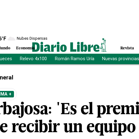
6
°F
Nubes Dispersas
undo
Economía
Revista
jueces
Relevo 4x100
Román Ramos Uría
Nuevas provincia
neral
EMA +
rbajosa: 'Es el pre
e recibir un equipo