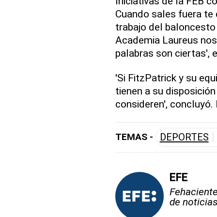
Iniciativas de la FEB 
Cuando sales fuera te d
trabajo del baloncesto
Academia Laureus nos 
palabras son ciertas', e
'Si FitzPatrick y su eq
tienen a su disposición
consideren', concluyó.
TEMAS -
DEPORTES
EFE
Fehaciente,
de noticia