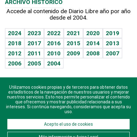
ARCHIVO HISTÓRICO
Hablando con el pediatra
Línea de hit
Más firmas
Hecho en casa
Cumpleaños
Accede al contenido de Diario Libre año por año
desde el 2004.
Diario de nutrición
BRV
Mundo gamer
RSS
Vida y familia
TBT Deportivo
Guía del dinero
Horóscopos
2024
2023
2022
2021
2020
2019
Eñe
2018
2017
2016
2015
2014
2013
Crucigramas
2012
2011
2010
2009
2008
2007
Celebrando la vida
2006
2005
2004
Sin complejos
En pocas palabras
Utilizamos cookies propias y de terceros para obtener datos
Descarga nuestras aplicaciones para Android, iOS y
Escuchando al corazón
estadísticos de la navegación de nuestros usuarios y mejorar
sistema Huawei.
nuestros servicios. Esto nos permite personalizar el contenido
que ofrecemos y mostrar publicidad relacionada a sus
Economía Personal
intereses. Si continúa navegando, consideramos que acepta su
uso.
Consulta Libre
Acepto el uso de cookies
© 2021 Diario Libre, todos los derechos reservados.
Consulta el
Aviso Legal
. Ponte en
Contacto
con