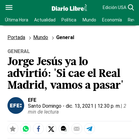
Edición USA
Última Hora
Actualidad
Política
Mundo
Economía
Revis
Portada
Mundo
General
GENERAL
Jorge Jesús ya lo
advirtió: 'Si cae el Real
Madrid, vamos a pasar'
EFE
Santo Domingo
- dic. 13, 2021 | 12:30 p. m.
|
2
min de lectura