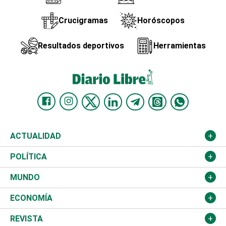
Crucigramas
Horóscopos
Resultados deportivos
Herramientas
ACTUALIDAD
Nacional
POLÍTICA
Ciudad
Partidos
MUNDO
Educación
JCE
Estados Unidos
ECONOMÍA
Salud
TSE
América Latina
Finanzas
REVISTA