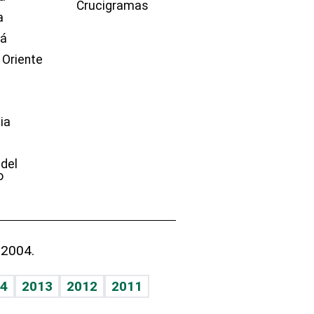
Crucigramas
a
dá
 Oriente
ia
e
 del
o
 2004.
4
2013
2012
2011