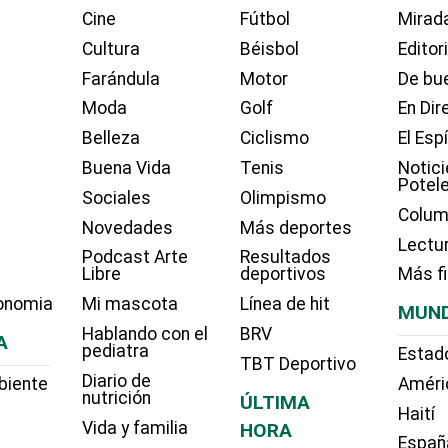
Cine
Fútbol
Mirada
Cultura
Béisbol
Editor
Farándula
Motor
De bue
Moda
Golf
En Dir
Belleza
Ciclismo
El Esp
Buena Vida
Tenis
Notici
Potel
Sociales
Olimpismo
Colum
Novedades
Más deportes
Lectu
Podcast Arte
Resultados
Libre
deportivos
Más f
onomia
Mi mascota
Línea de hit
MUN
Hablando con el
BRV
A
pediatra
Estad
TBT Deportivo
Diario de
biente
Améri
nutrición
ÚLTIMA
Haití
Vida y familia
HORA
Españ