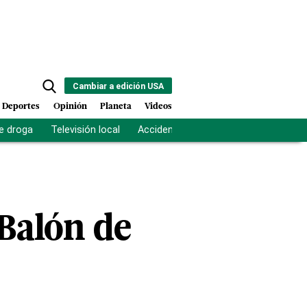
Cambiar a edición USA
Deportes
Opinión
Planeta
Videos
e droga
Televisión local
Accidente Los Ríos
Fuerza antipand
 Balón de