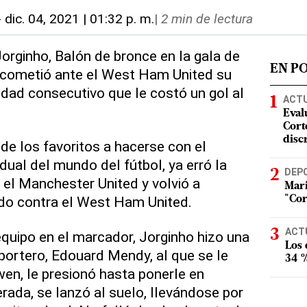
-
dic. 04, 2021 | 01:32 p. m.
|
2 min de lectura
Jorginho, Balón de bronce en la gala de
EN P
 cometió ante el West Ham United su
dad consecutivo que le costó un gol al
ACT
Eval
Corte
disc
o de los favoritos a hacerse con el
dual del mundo del fútbol, ya erró la
DEP
el Manchester United y volvió a
Mari
do contra el West Ham United.
"Cor
ACT
equipo en el marcador, Jorginho hizo una
Los
 portero, Edouard Mendy, al que se le
34 %
en, le presionó hasta ponerle en
erada, se lanzó al suelo, llevándose por