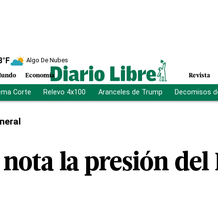
8
°F
Algo De Nubes
undo
Economía
Revista
ema Corte
Relevo 4x100
Aranceles de Trump
Decomisos d
neral
nota la presión del