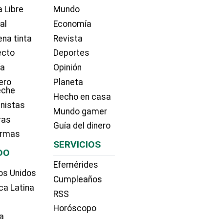
 Libre
Mundo
ial
Economía
na tinta
Revista
ecto
Deportes
ía
Opinión
ero
Planeta
eche
Hecho en casa
nistas
Mundo gamer
ras
Guía del dinero
irmas
SERVICIOS
DO
Efemérides
os Unidos
Cumpleaños
ca Latina
RSS
Horóscopo
a