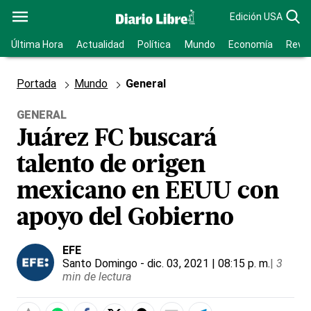
Edición USA
Última Hora
Actualidad
Política
Mundo
Economía
Revis
Portada
Mundo
General
GENERAL
Juárez FC buscará
talento de origen
mexicano en EEUU con
apoyo del Gobierno
EFE
Santo Domingo
- dic. 03, 2021 | 08:15 p. m.
|
3
min de lectura