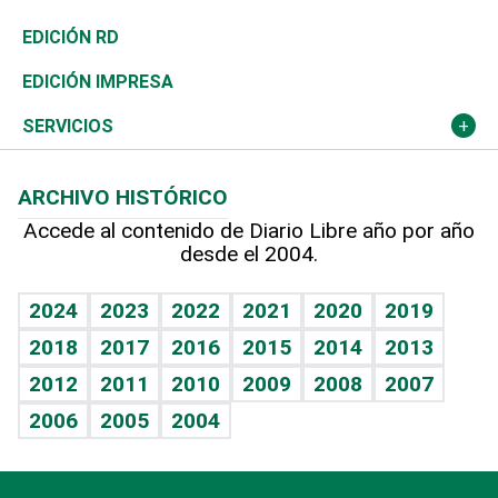
Ocenanía
Telecom.
Sociales
Tenis
El Espía
Historia
Revista
EDICIÓN RD
Caribe
Global y variable
Novedades
Olimpismo
Noticiero Poteleche
Martes de tecnología
Deportes
EDICIÓN IMPRESA
Resto del mundo
Economía personal
Podcast Arte Libre
Más deportes
Columnistas
Cambio climático
Opinión
SERVICIOS
Macroeconomía
Mi mascota
Resultados deportivos
Lecturas
Planeta
Efemérides
ARCHIVO HISTÓRICO
Hablando con el pediatra
Línea de hit
Más firmas
Hecho en casa
Cumpleaños
Accede al contenido de Diario Libre año por año
desde el 2004.
Diario de nutrición
BRV
Mundo gamer
RSS
Vida y familia
TBT Deportivo
Guía del dinero
Horóscopos
2024
2023
2022
2021
2020
2019
Eñe
2018
2017
2016
2015
2014
2013
Crucigramas
2012
2011
2010
2009
2008
2007
Celebrando la vida
2006
2005
2004
Sin complejos
En pocas palabras