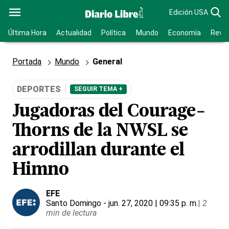
Edición USA
Última Hora
Actualidad
Política
Mundo
Economía
Revis
Portada
Mundo
General
DEPORTES
SEGUIR TEMA +
Jugadoras del Courage-
Thorns de la NWSL se
arrodillan durante el
Himno
EFE
Santo Domingo
- jun. 27, 2020 | 09:35 p. m.
|
2
min de lectura