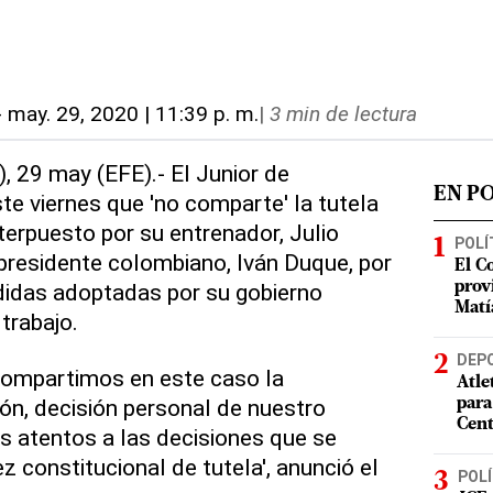
-
may. 29, 2020 | 11:39 p. m.
|
3 min de lectura
, 29 may (EFE).- El Junior de
EN P
te viernes que 'no comparte' la tutela
terpuesto por su entrenador, Julio
POLÍ
presidente colombiano, Iván Duque, por
El C
didas adoptadas por su gobierno
prov
Matí
trabajo.
DEP
ompartimos en este caso la
Atle
ión, decisión personal de nuestro
para
Cent
 atentos a las decisiones que se
z constitucional de tutela', anunció el
POLÍ