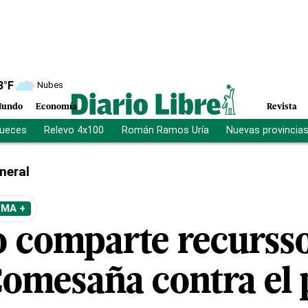
8
°F
Nubes
undo
Economía
Revista
jueces
Relevo 4x100
Román Ramos Uría
Nuevas provincia
neral
EMA +
o comparte recursso
Comesaña contra el 