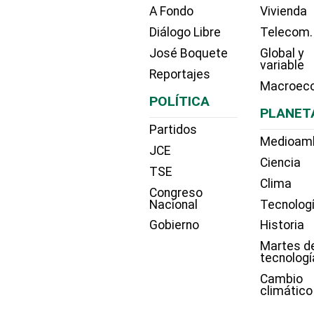
A Fondo
Vivienda
Diálogo Libre
Telecom.
José Boquete
Global y
variable
Reportajes
Macroec
POLÍTICA
PLANET
Partidos
Medioam
JCE
Ciencia
TSE
Clima
Congreso
Nacional
Tecnolog
Gobierno
Historia
Martes d
tecnologí
Cambio
climático