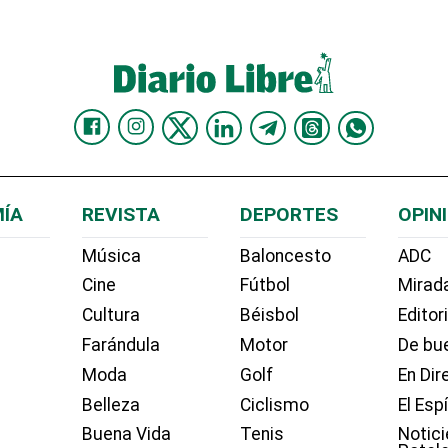
ÍA
REVISTA
DEPORTES
OPIN
Música
Baloncesto
ADC
Cine
Fútbol
Mirada
Cultura
Béisbol
Editor
Farándula
Motor
De bue
Moda
Golf
En Dir
Belleza
Ciclismo
El Esp
Buena Vida
Tenis
Notici