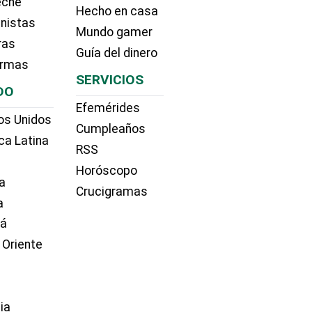
eche
Hecho en casa
nistas
Mundo gamer
ras
Guía del dinero
irmas
SERVICIOS
DO
Efemérides
os Unidos
Cumpleaños
ca Latina
RSS
Horóscopo
a
Crucigramas
a
dá
 Oriente
ia