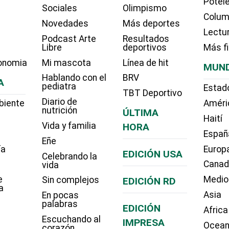
Potel
Sociales
Olimpismo
Colum
Novedades
Más deportes
Lectu
Podcast Arte
Resultados
Libre
deportivos
Más f
onomia
Mi mascota
Línea de hit
MUN
Hablando con el
BRV
A
pediatra
Estad
TBT Deportivo
Diario de
biente
Améri
nutrición
ÚLTIMA
Haití
Vida y familia
HORA
Españ
Eñe
ía
Europ
EDICIÓN USA
Celebrando la
Cana
vida
e
Medio
Sin complejos
EDICIÓN RD
a
Asia
En pocas
palabras
EDICIÓN
Africa
Escuchando al
IMPRESA
Ocean
corazón