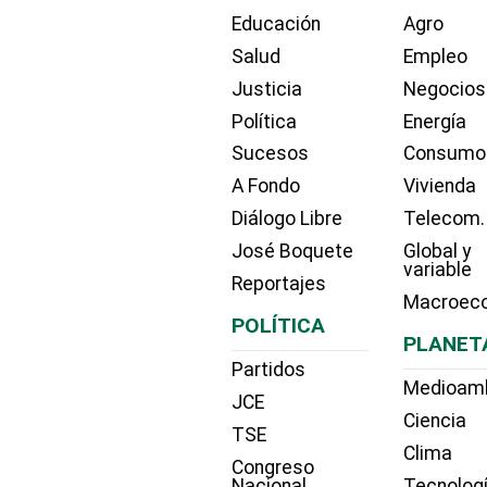
Educación
Agro
Salud
Empleo
Justicia
Negocios
Política
Energía
Sucesos
Consumo
A Fondo
Vivienda
Diálogo Libre
Telecom.
José Boquete
Global y
variable
Reportajes
Macroec
POLÍTICA
PLANET
Partidos
Medioam
JCE
Ciencia
TSE
Clima
Congreso
Nacional
Tecnolog