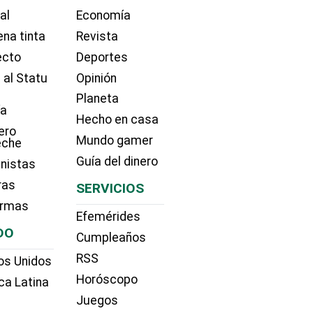
ial
Economía
na tinta
Revista
ecto
Deportes
 al Statu
Opinión
Planeta
ía
Hecho en casa
ero
Mundo gamer
eche
Guía del dinero
nistas
ras
SERVICIOS
irmas
Efemérides
DO
Cumpleaños
RSS
os Unidos
Horóscopo
ca Latina
Juegos