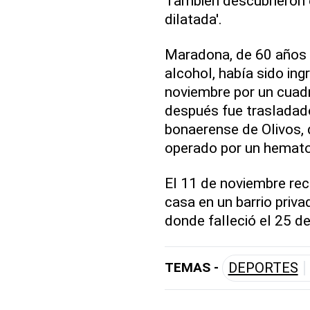
También descubrieron 
dilatada'.
Maradona, de 60 años 
alcohol, había sido ing
noviembre por un cuadr
después fue trasladado
bonaerense de Olivos,
operado por un hemato
El 11 de noviembre reci
casa en un barrio priva
donde falleció el 25 d
TEMAS -
DEPORTES