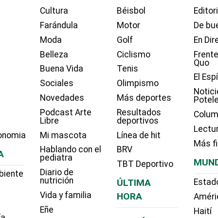
Cultura
Béisbol
Editor
Farándula
Motor
De bue
Moda
Golf
En Dir
Belleza
Ciclismo
Frente
Quo
Buena Vida
Tenis
El Esp
Sociales
Olimpismo
Notici
Novedades
Más deportes
Potel
Podcast Arte
Resultados
Colum
Libre
deportivos
Lectu
onomia
Mi mascota
Línea de hit
Más f
Hablando con el
BRV
A
pediatra
MUN
TBT Deportivo
Diario de
biente
nutrición
ÚLTIMA
Estad
Vida y familia
HORA
Améri
Eñe
Haití
ía