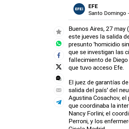
EFE
Santo Domingo
Buenos Aires, 27 may (E
este jueves la salida d
presunto 'homicidio si
que se investigan las 
fallecimiento de Diego
que tuvo acceso Efe.
El juez de garantías del
salida del país' del ne
Agustina Cosachov, el 
que coordinaba la inter
Nancy Forlini; el coor
Perroni, y los enferme
Gisela Madrid.