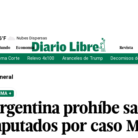
6
°F
Nubes Dispersas
undo
Economía
Revista
ema Corte
Relevo 4x100
Aranceles de Trump
Decomisos d
neral
EMA +
argentina prohíbe sal
imputados por caso 