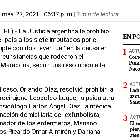
-
may. 27, 2021 | 06:37 p. m.
|
3 min de lectura
FE).- La Justicia argentina le prohibió
EN P
el país a los siete imputados por el
mple con dolo eventual' en la causa en
ACT
circunstancias que rodearon el
Cort
 Maradona, según una resolución a la
Puma
Nac
ACT
 caso, Orlando Díaz, resolvió 'prohibir la
Ladr
urocirujano Leopoldo Luque; la psiquiatra
azot
San
psicólogo Carlos Ángel Díaz; la médica
nación domiciliaria del exfutbolista,
ACT
dinador de los enfermeros, Mariano
El t
piez
ros Ricardo Omar Almirón y Dahiana
aten