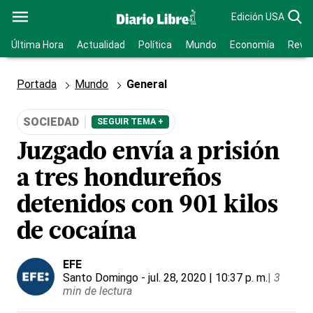
Edición USA
Última Hora
Actualidad
Política
Mundo
Economía
Revis
Portada
Mundo
General
SOCIEDAD
SEGUIR TEMA +
Juzgado envía a prisión
a tres hondureños
detenidos con 901 kilos
de cocaína
EFE
Santo Domingo
- jul. 28, 2020 | 10:37 p. m.
|
3
min de lectura