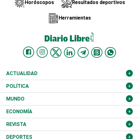
Horóscopos
Resultados deportivos
Herramientas
ACTUALIDAD
Nacional
POLÍTICA
Ciudad
Partidos
MUNDO
Educación
JCE
Estados Unidos
ECONOMÍA
Salud
TSE
América Latina
Finanzas
REVISTA
Justicia
Congreso Nacional
Haití
Turismo
Música
DEPORTES