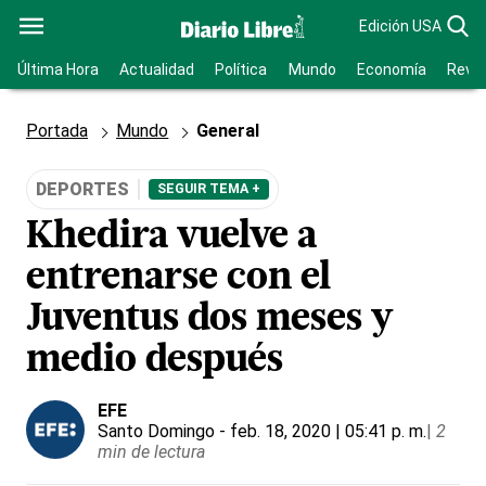
Edición USA
Última Hora
Actualidad
Política
Mundo
Economía
Revis
Portada
Mundo
General
DEPORTES
SEGUIR TEMA +
Khedira vuelve a
entrenarse con el
Juventus dos meses y
medio después
EFE
Santo Domingo
- feb. 18, 2020 | 05:41 p. m.
|
2
min de lectura