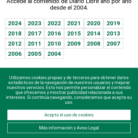
Accede al contenido de Diario Libre año por año
desde el 2004.
Diario de nutrición
Libreta deportiva
Lecturas
Mundo gamer
RSS
Vida y familia
BRV
Más firmas
Guía del dinero
Horóscopos
2024
2023
2022
2021
2020
2019
Eñe
TBT Deportivo
2018
2017
2016
2015
2014
2013
Juegos
2012
2011
2010
2009
2008
2007
Celebrando la vida
2006
2005
2004
Sin complejos
En pocas palabras
Utilizamos cookies propias y de terceros para obtener datos
Descarga nuestras aplicaciones para Android, iOS y
Escuchando al corazón
estadísticos de la navegación de nuestros usuarios y mejorar
sistema Huawei.
nuestros servicios. Esto nos permite personalizar el contenido
que ofrecemos y mostrar publicidad relacionada a sus
Economía Personal
intereses. Si continúa navegando, consideramos que acepta su
uso.
Consulta Libre
Acepto el uso de cookies
© 2021 Diario Libre, todos los derechos reservados.
Consulta el
Aviso Legal
. Ponte en
Contacto
con
Más información y Aviso Legal
nosotros y conoce más sobre Diario Libre