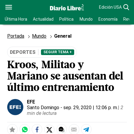
Edición USA
Última Hora
Actualidad
Política
Mundo
Economía
Revis
Portada
Mundo
General
DEPORTES
SEGUIR TEMA +
Kroos, Militao y
Mariano se ausentan del
último entrenamiento
EFE
Santo Domingo
- sep. 29, 2020 | 12:06 p. m.
|
2
min de lectura