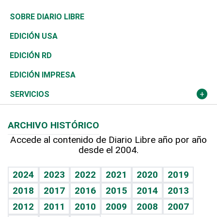
José Boquete
Asia
Consumo
Belleza
Golf
De buena tinta
Clima
Mundo
SOBRE DIARIO LIBRE
Reportajes
África
Vivienda
Buena Vida
Ciclismo
En Directo
Tecnología
Economía
EDICIÓN USA
Ocenanía
Telecom.
Sociales
Tenis
El Espía
Historia
Revista
EDICIÓN RD
Caribe
Global y variable
Novedades
Olimpismo
Noticiero Poteleche
Martes de tecnología
Deportes
EDICIÓN IMPRESA
Resto del mundo
Economía personal
Podcast Arte Libre
Más deportes
Columnistas
Cambio climático
Opinión
SERVICIOS
Macroeconomía
Mi mascota
Resultados deportivos
Lecturas
Planeta
Efemérides
ARCHIVO HISTÓRICO
Hablando con el pediatra
Línea de hit
Más firmas
Hecho en casa
Cumpleaños
Accede al contenido de Diario Libre año por año
desde el 2004.
Diario de nutrición
BRV
Mundo gamer
RSS
Vida y familia
TBT Deportivo
Guía del dinero
Horóscopos
2024
2023
2022
2021
2020
2019
Eñe
2018
2017
2016
2015
2014
2013
Crucigramas
2012
2011
2010
2009
2008
2007
Celebrando la vida