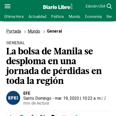
Edición USA
Última Hora
Actualidad
Política
Mundo
Economía
Revis
Portada
Mundo
General
GENERAL
La bolsa de Manila se
desploma en una
jornada de pérdidas en
toda la región
EFE
Santo Domingo
- mar. 19, 2020 | 10:22 a. m.
|
2
min de lectura