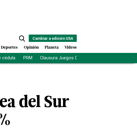
Cambiar a edición USA
Deportes
Opinión
Planeta
Videos
e cédula
PRM
Clausura Juegos Centroamericanos
De la Es
ea del Sur
 %