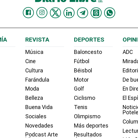
ÍA
REVISTA
DEPORTES
OPIN
Música
Baloncesto
ADC
Cine
Fútbol
Mirada
Cultura
Béisbol
Editor
Farándula
Motor
De bue
Moda
Golf
En Dir
Belleza
Ciclismo
El Esp
Buena Vida
Tenis
Notici
Potel
Sociales
Olimpismo
Colum
Novedades
Más deportes
Lectu
Podcast Arte
Resultados