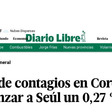
F
Nubes Dispersas
undo
Economía
Revista
ibe
Combustibles
Jorge Frías
Nuevas provincias
Volant
neral
de contagios en Cor
nzar a Seúl un 0,27