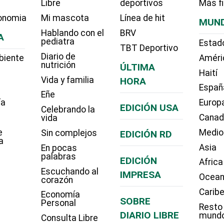
Libre
deportivos
Más f
onomia
Mi mascota
Línea de hit
MUN
Hablando con el
BRV
A
pediatra
Estad
TBT Deportivo
Diario de
biente
Améri
nutrición
ÚLTIMA
Haití
Vida y familia
HORA
Españ
Eñe
ía
Europ
EDICIÓN USA
Celebrando la
Cana
vida
e
Medio
Sin complejos
EDICIÓN RD
a
Asia
En pocas
palabras
EDICIÓN
Africa
Escuchando al
IMPRESA
Ocean
corazón
Carib
Economía
SOBRE
Personal
Resto
DIARIO LIBRE
mund
Consulta Libre