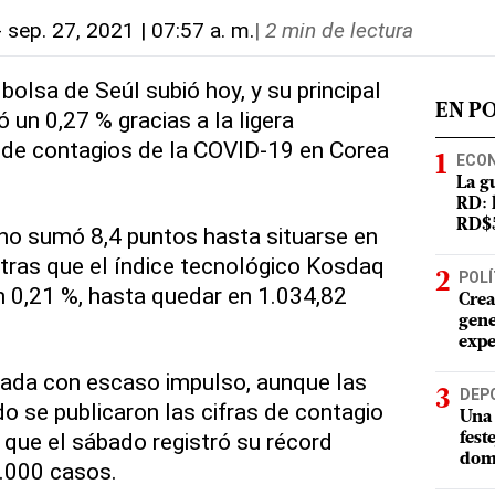
-
sep. 27, 2021 | 07:57 a. m.
|
2 min de lectura
 bolsa de Seúl subió hoy, y su principal
EN P
ó un 0,27 % gracias a la ligera
o de contagios de la COVID-19 en Corea
ECO
La g
RD: 
RD$5
ano sumó 8,4 puntos hasta situarse en
tras que el índice tecnológico Kosdaq
POLÍ
n 0,21 %, hasta quedar en 1.034,82
Crea
gene
expe
rnada con escaso impulso, aunque las
DEP
 se publicaron las cifras de contagio
Una 
, que el sábado registró su récord
fest
dom
3.000 casos.