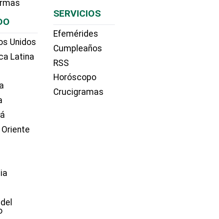
irmas
SERVICIOS
DO
Efemérides
os Unidos
Cumpleaños
ca Latina
RSS
Horóscopo
a
Crucigramas
a
dá
 Oriente
ia
e
 del
o