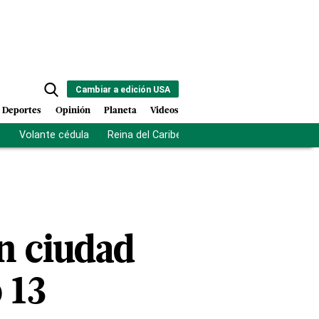
Cambiar a edición USA
Deportes
Opinión
Planeta
Videos
s
Volante cédula
Reina del Caribe
Clausura Juegos Centro
n ciudad
 13