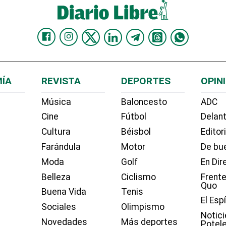
ÍA
REVISTA
DEPORTES
OPIN
Música
Baloncesto
ADC
Cine
Fútbol
Delant
Cultura
Béisbol
Editor
Farándula
Motor
De bue
Moda
Golf
En Dir
Belleza
Ciclismo
Frente
Quo
Buena Vida
Tenis
El Esp
Sociales
Olimpismo
Notici
Novedades
Más deportes
Potel