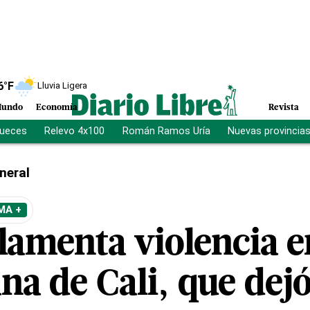
6
°F
Lluvia Ligera
undo
Economía
Revista
jueces
Relevo 4x100
Román Ramos Uría
Nuevas provincia
neral
MA +
lamenta violencia e
a de Cali, que dejó