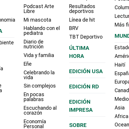
Podcast Arte
Resultados
Colum
Libre
deportivos
Lectu
onomia
Mi mascota
Línea de hit
Más f
Hablando con el
BRV
A
pediatra
MUN
TBT Deportivo
Diario de
biente
nutrición
ÚLTIMA
Estad
Vida y familia
HORA
Améri
Eñe
Haití
ía
EDICIÓN USA
Celebrando la
Españ
vida
Europ
e
Sin complejos
EDICIÓN RD
a
Cana
En pocas
Medio
palabras
EDICIÓN
Asia
Escuchando al
IMPRESA
corazón
Africa
Economía
SOBRE
Ocean
Personal