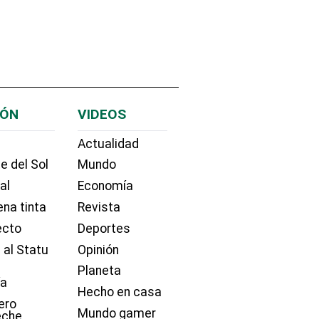
IÓN
VIDEOS
Actualidad
e del Sol
Mundo
ial
Economía
na tinta
Revista
ecto
Deportes
 al Statu
Opinión
Planeta
ía
Hecho en casa
ero
Mundo gamer
eche