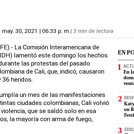
-
may. 30, 2021 | 06:33 p. m.
|
3 min de lectura
FE).- La Comisión Interamericana de
EN P
DH) lamentó este domingo los hechos
 durante las protestas del pasado
ACT
lombiana de Cali, que, indicó, causaron
En l
 36 heridos.
domi
vent
cumplía un mes de las manifestaciones
REVI
tintas ciudades colombianas, Cali volvió
Katy
a violencia, que se saldó solo en esa
en R
Fest
dos, la mayoría con arma de fuego,
EDIC