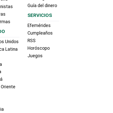
Guía del dinero
nistas
ras
SERVICIOS
irmas
Efemérides
DO
Cumpleaños
RSS
os Unidos
Horóscopo
ca Latina
Juegos
a
a
dá
 Oriente
ia