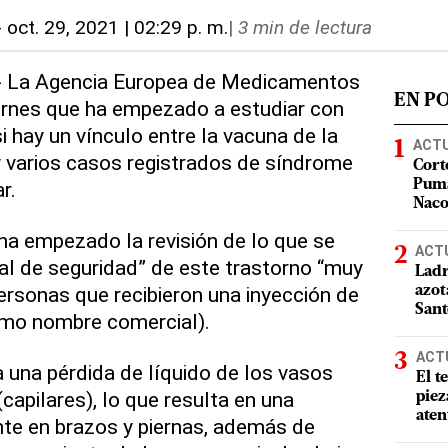
-
oct. 29, 2021 | 02:29 p. m.
|
3 min de lectura
.- La Agencia Europea de Medicamentos
EN P
ernes que ha empezado a estudiar con
i hay un vínculo entre la vacuna de la
ACT
 varios casos registrados de síndrome
Cort
r.
Puma
Nac
 ha empezado la revisión de lo que se
ACT
l de seguridad” de este trastorno “muy
Ladr
rsonas que recibieron una inyección de
azot
San
mo nombre comercial).
ACT
una pérdida de líquido de los vasos
El t
apilares), lo que resulta en una
piez
aten
te en brazos y piernas, además de