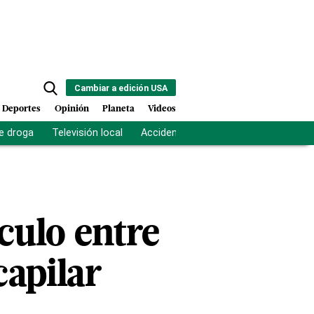
Cambiar a edición USA
Deportes
Opinión
Planeta
Videos
e droga
Televisión local
Accidente Los Ríos
Fuerza antipand
culo entre
capilar