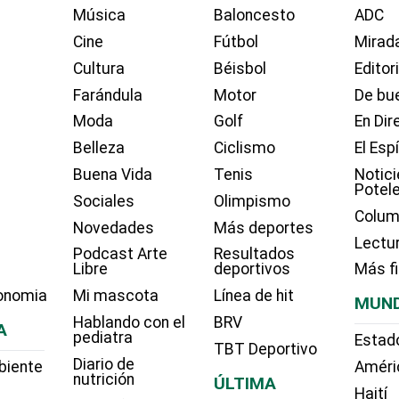
Música
Baloncesto
ADC
Cine
Fútbol
Mirada
Cultura
Béisbol
Editor
Farándula
Motor
De bue
Moda
Golf
En Dir
Belleza
Ciclismo
El Esp
Buena Vida
Tenis
Notici
Potel
Sociales
Olimpismo
Colum
Novedades
Más deportes
Lectu
Podcast Arte
Resultados
Libre
deportivos
Más f
onomia
Mi mascota
Línea de hit
MUN
Hablando con el
BRV
A
pediatra
Estad
TBT Deportivo
Diario de
biente
Améri
nutrición
ÚLTIMA
Haití