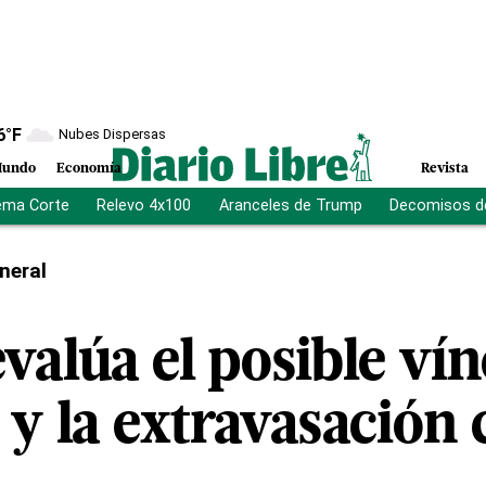
6
°F
Nubes Dispersas
undo
Economía
Revista
ema Corte
Relevo 4x100
Aranceles de Trump
Decomisos d
neral
alúa el posible vín
y la extravasación 