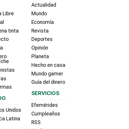
Actualidad
 Libre
Mundo
ial
Economía
na tinta
Revista
ecto
Deportes
ía
Opinión
ero
Planeta
eche
Hecho en casa
nistas
Mundo gamer
ras
Guía del dinero
irmas
SERVICIOS
DO
Efemérides
os Unidos
Cumpleaños
ca Latina
RSS