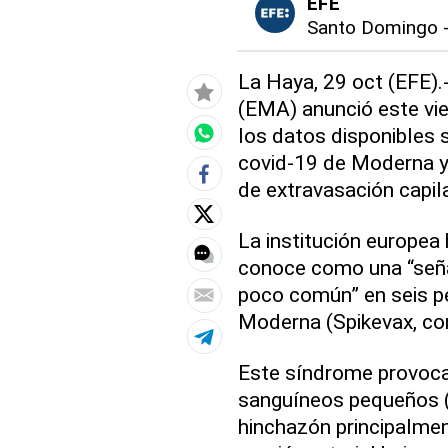
EFE
Santo Domingo
La Haya, 29 oct (EFE)
(EMA) anunció este vi
los datos disponibles s
covid-19 de Moderna y
de extravasación capila
La institución europea
conoce como una “seña
poco común” en seis pe
Moderna (Spikevax, co
Este síndrome provoca 
sanguíneos pequeños (c
hinchazón principalmen