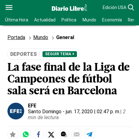
Edición USA
Última Hora
Actualidad
Política
Mundo
Economía
Revis
Portada
Mundo
General
DEPORTES
SEGUIR TEMA +
La fase final de la Liga de
Campeones de fútbol
sala será en Barcelona
EFE
Santo Domingo
- jun. 17, 2020 | 02:47 p. m.
|
2
min de lectura