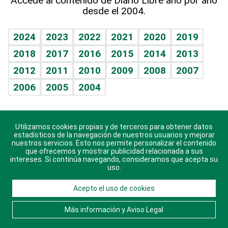
Accede al contenido de Diario Libre año por año
desde el 2004.
Diario de nutrición
BRV
Mundo gamer
RSS
Vida y familia
TBT Deportivo
Guía del dinero
Horóscopos
2024
2023
2022
2021
2020
2019
Eñe
2018
2017
2016
2015
2014
2013
Crucigramas
2012
2011
2010
2009
2008
2007
Celebrando la vida
2006
2005
2004
Sin complejos
En pocas palabras
Utilizamos cookies propias y de terceros para obtener datos
Descarga nuestras aplicaciones para Android, iOS y
Escuchando al corazón
estadísticos de la navegación de nuestros usuarios y mejorar
sistema Huawei.
nuestros servicios. Esto nos permite personalizar el contenido
que ofrecemos y mostrar publicidad relacionada a sus
Economía Personal
intereses. Si continúa navegando, consideramos que acepta su
uso.
Consulta Libre
Acepto el uso de cookies
© 2021 Diario Libre, todos los derechos reservados.
Consulta el
Aviso Legal
. Ponte en
Contacto
con
Más información y Aviso Legal
nosotros y conoce más sobre Diario Libre