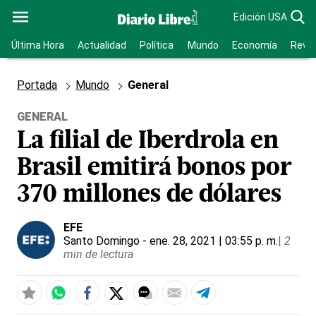
Edición USA
Última Hora
Actualidad
Política
Mundo
Economía
Revis
Portada
Mundo
General
GENERAL
La filial de Iberdrola en
Brasil emitirá bonos por
370 millones de dólares
EFE
Santo Domingo
- ene. 28, 2021 | 03:55 p. m.
|
2
min de lectura