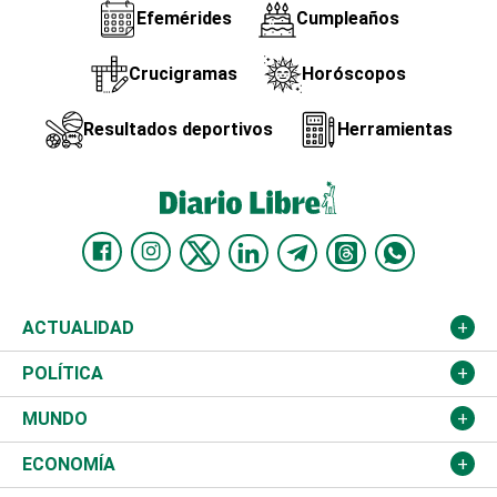
Efemérides
Cumpleaños
Crucigramas
Horóscopos
Resultados deportivos
Herramientas
ACTUALIDAD
Nacional
POLÍTICA
Ciudad
Partidos
MUNDO
Educación
JCE
Estados Unidos
ECONOMÍA