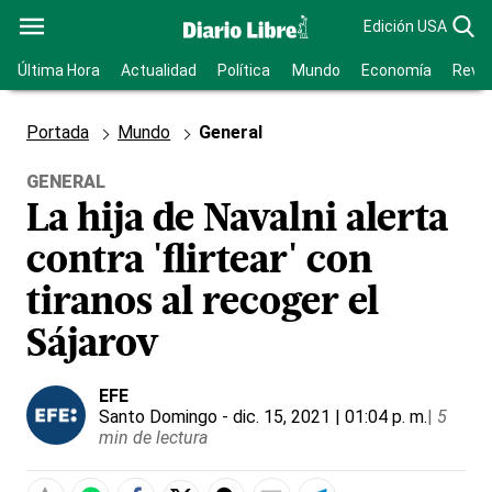
Edición USA
Última Hora
Actualidad
Política
Mundo
Economía
Revis
Portada
Mundo
General
GENERAL
La hija de Navalni alerta
contra 'flirtear' con
tiranos al recoger el
Sájarov
EFE
Santo Domingo
- dic. 15, 2021 | 01:04 p. m.
|
5
min de lectura