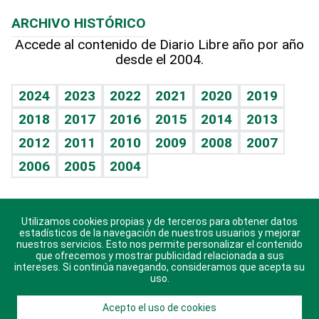
Macroeconomía
Mi mascota
Resultados deportivos
Lecturas
Planeta
Efemérides
ARCHIVO HISTÓRICO
Hablando con el pediatra
Línea de hit
Más firmas
Hecho en casa
Cumpleaños
Accede al contenido de Diario Libre año por año
desde el 2004.
Diario de nutrición
BRV
Mundo gamer
RSS
Vida y familia
TBT Deportivo
Guía del dinero
Horóscopos
2024
2023
2022
2021
2020
2019
Eñe
2018
2017
2016
2015
2014
2013
Crucigramas
2012
2011
2010
2009
2008
2007
Celebrando la vida
2006
2005
2004
Sin complejos
En pocas palabras
Utilizamos cookies propias y de terceros para obtener datos
Descarga nuestras aplicaciones para Android, iOS y
Escuchando al corazón
estadísticos de la navegación de nuestros usuarios y mejorar
sistema Huawei.
nuestros servicios. Esto nos permite personalizar el contenido
que ofrecemos y mostrar publicidad relacionada a sus
Economía Personal
intereses. Si continúa navegando, consideramos que acepta su
uso.
Consulta Libre
Acepto el uso de cookies