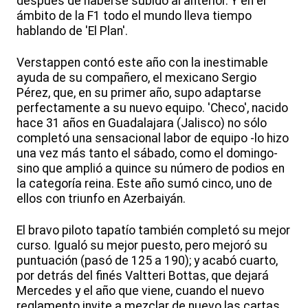
después de haberse subido al anterior. Y en el
ámbito de la F1 todo el mundo lleva tiempo
hablando de 'El Plan'.
Verstappen contó este año con la inestimable
ayuda de su compañero, el mexicano Sergio
Pérez, que, en su primer año, supo adaptarse
perfectamente a su nuevo equipo. 'Checo', nacido
hace 31 años en Guadalajara (Jalisco) no sólo
completó una sensacional labor de equipo -lo hizo
una vez más tanto el sábado, como el domingo-
sino que amplió a quince su número de podios en
la categoría reina. Este año sumó cinco, uno de
ellos con triunfo en Azerbaiyán.
El bravo piloto tapatío también completó su mejor
curso. Igualó su mejor puesto, pero mejoró su
puntuación (pasó de 125 a 190); y acabó cuarto,
por detrás del finés Valtteri Bottas, que dejará
Mercedes y el año que viene, cuando el nuevo
reglamento invite a mezclar de nuevo las cartas,