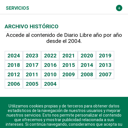
Resto del mundo
Economía personal
Podcast Arte Libre
Más deportes
Columnistas
Cambio climático
Opinión
SERVICIOS
Macroeconomía
Mi mascota
Resultados deportivos
Lecturas
Planeta
Efemérides
ARCHIVO HISTÓRICO
Hablando con el pediatra
Línea de hit
Más firmas
Hecho en casa
Cumpleaños
Accede al contenido de Diario Libre año por año
desde el 2004.
Diario de nutrición
BRV
Mundo gamer
RSS
Vida y familia
TBT Deportivo
Guía del dinero
Horóscopos
2024
2023
2022
2021
2020
2019
Eñe
2018
2017
2016
2015
2014
2013
Crucigramas
2012
2011
2010
2009
2008
2007
Celebrando la vida
2006
2005
2004
Sin complejos
En pocas palabras
Utilizamos cookies propias y de terceros para obtener datos
Descarga nuestras aplicaciones para Android, iOS y
Escuchando al corazón
estadísticos de la navegación de nuestros usuarios y mejorar
sistema Huawei.
nuestros servicios. Esto nos permite personalizar el contenido
que ofrecemos y mostrar publicidad relacionada a sus
Economía Personal
intereses. Si continúa navegando, consideramos que acepta su