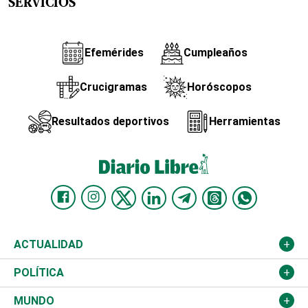
SERVICIOS
Efemérides
Cumpleaños
Crucigramas
Horóscopos
Resultados deportivos
Herramientas
ACTUALIDAD
Nacional
POLÍTICA
Ciudad
Partidos
MUNDO