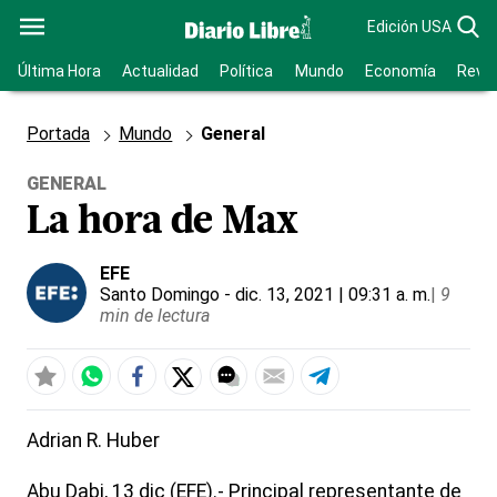
Edición USA
Última Hora
Actualidad
Política
Mundo
Economía
Revis
Portada
Mundo
General
GENERAL
La hora de Max
EFE
Santo Domingo
- dic. 13, 2021 | 09:31 a. m.
|
9
min de lectura
Adrian R. Huber
Abu Dabi, 13 dic (EFE).- Principal representante de