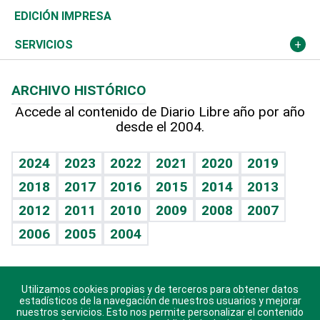
Caribe
Global y variable
Novedades
Olimpismo
Noticiero Poteleche
Martes de tecnología
Deportes
EDICIÓN IMPRESA
Resto del mundo
Economía personal
Podcast Arte Libre
Más deportes
Columnistas
Cambio climático
Opinión
SERVICIOS
Macroeconomía
Mi mascota
Resultados deportivos
Lecturas
Planeta
Efemérides
ARCHIVO HISTÓRICO
Hablando con el pediatra
Línea de hit
Más firmas
Hecho en casa
Cumpleaños
Accede al contenido de Diario Libre año por año
desde el 2004.
Diario de nutrición
BRV
Mundo gamer
RSS
Vida y familia
TBT Deportivo
Guía del dinero
Horóscopos
2024
2023
2022
2021
2020
2019
Eñe
2018
2017
2016
2015
2014
2013
Juegos
2012
2011
2010
2009
2008
2007
Celebrando la vida
2006
2005
2004
Sin complejos
En pocas palabras
Utilizamos cookies propias y de terceros para obtener datos
Descarga nuestras aplicaciones para Android, iOS y
Escuchando al corazón
estadísticos de la navegación de nuestros usuarios y mejorar
sistema Huawei.
nuestros servicios. Esto nos permite personalizar el contenido