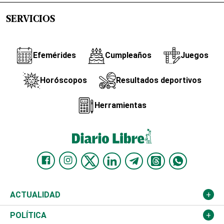
SERVICIOS
Efemérides
Cumpleaños
Juegos
Horóscopos
Resultados deportivos
Herramientas
ACTUALIDAD
Nacional
POLÍTICA