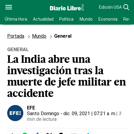
Edición USA
Última Hora
Actualidad
Política
Mundo
Economía
Revis
Portada
Mundo
General
GENERAL
La India abre una
investigación tras la
muerte de jefe militar en
accidente
EFE
Santo Domingo
- dic. 09, 2021 | 07:21 a. m.
|
3
min de lectura