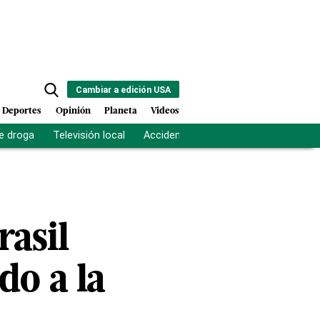
Cambiar a edición USA
Deportes
Opinión
Planeta
Videos
e droga
Televisión local
Accidente Los Ríos
Fuerza antipand
rasil
do a la