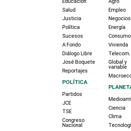
Educación
Agro
Salud
Empleo
Justicia
Negocios
Política
Energía
Sucesos
Consumo
A Fondo
Vivienda
Diálogo Libre
Telecom.
José Boquete
Global y
variable
Reportajes
Macroec
POLÍTICA
PLANET
Partidos
Medioam
JCE
Ciencia
TSE
Clima
Congreso
Nacional
Tecnolog