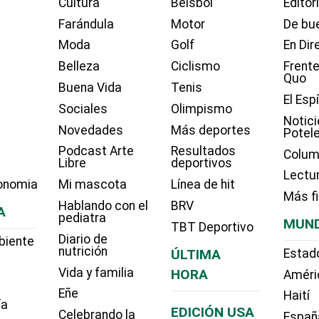
Cultura
Béisbol
Editor
Farándula
Motor
De bue
Moda
Golf
En Dir
Belleza
Ciclismo
Frente
Quo
Buena Vida
Tenis
El Esp
Sociales
Olimpismo
Notici
Novedades
Más deportes
Potel
Podcast Arte
Resultados
Colum
Libre
deportivos
Lectu
onomia
Mi mascota
Línea de hit
Más f
Hablando con el
BRV
A
pediatra
MUN
TBT Deportivo
Diario de
biente
nutrición
ÚLTIMA
Estad
Vida y familia
HORA
Améri
Eñe
Haití
ía
EDICIÓN USA
Celebrando la
Españ