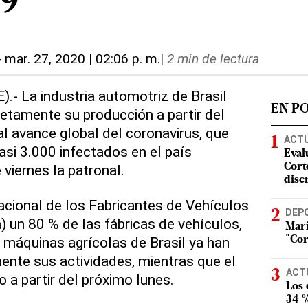
9
-
mar. 27, 2020 | 02:06 p. m.
|
2 min de lectura
).- La industria automotriz de Brasil
EN P
etamente su producción a partir del
al avance global del coronavirus, que
ACT
asi 3.000 infectados en el país
Eval
 viernes la patronal.
Corte
disc
cional de los Fabricantes de Vehículos
DEP
un 80 % de las fábricas de vehículos,
Mari
máquinas agrícolas de Brasil ya han
"Cor
nte sus actividades, mientras que el
ACT
 a partir del próximo lunes.
Los
34 %