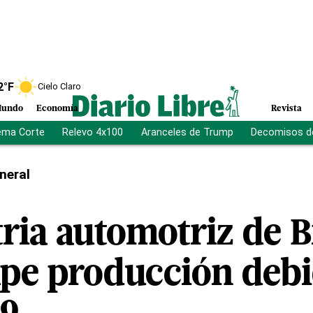
2
°F
Cielo Claro
undo
Economía
Revista
ema Corte
Relevo 4x100
Aranceles de Trump
Decomisos d
neral
ria automotriz de B
pe producción debi