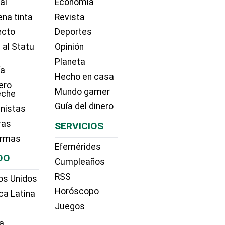
ial
Economía
na tinta
Revista
ecto
Deportes
 al Statu
Opinión
Planeta
ía
Hecho en casa
ero
Mundo gamer
eche
Guía del dinero
nistas
ras
SERVICIOS
irmas
Efemérides
DO
Cumpleaños
RSS
os Unidos
Horóscopo
ca Latina
Juegos
a