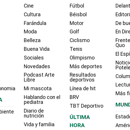
Cine
Fútbol
Delant
Cultura
Béisbol
Editor
Farándula
Motor
De bue
Moda
Golf
En Dir
Belleza
Ciclismo
Frente
Quo
Buena Vida
Tenis
El Esp
Sociales
Olimpismo
Notici
Novedades
Más deportes
Potel
Podcast Arte
Resultados
Colum
Libre
deportivos
Lectu
onomia
Mi mascota
Línea de hit
Más f
Hablando con el
BRV
A
pediatra
MUN
TBT Deportivo
Diario de
biente
nutrición
ÚLTIMA
Estad
Vida y familia
HORA
Améri