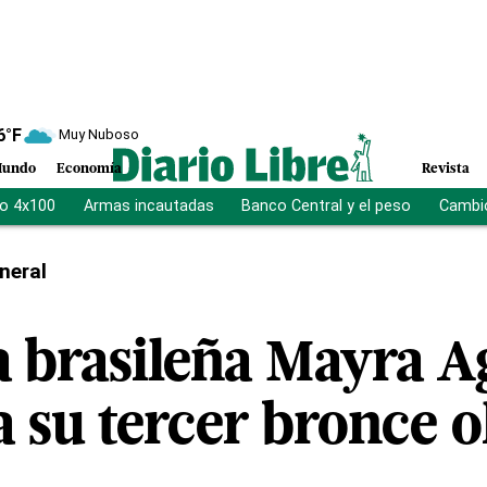
6
°F
Muy Nuboso
undo
Economía
Revista
vo 4x100
Armas incautadas
Banco Central y el peso
Cambio
neral
a brasileña Mayra A
a su tercer bronce 