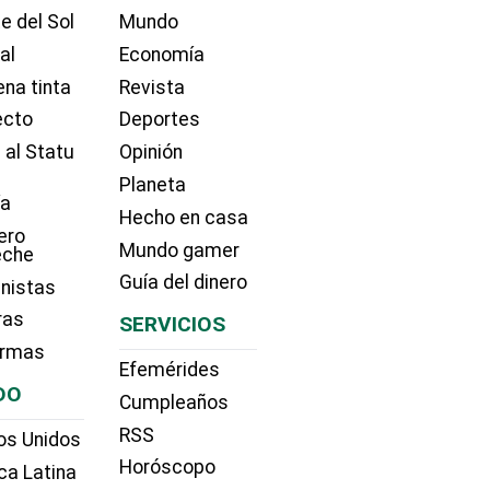
e del Sol
Mundo
ial
Economía
na tinta
Revista
ecto
Deportes
 al Statu
Opinión
Planeta
ía
Hecho en casa
ero
Mundo gamer
eche
Guía del dinero
nistas
ras
SERVICIOS
irmas
Efemérides
DO
Cumpleaños
RSS
os Unidos
Horóscopo
ca Latina