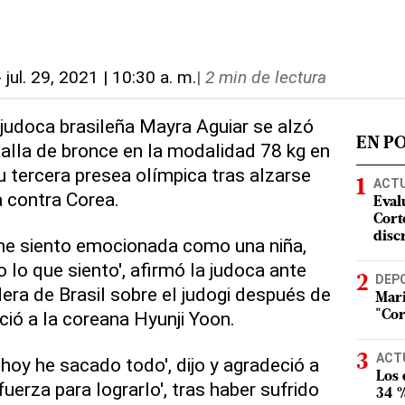
-
jul. 29, 2021 | 10:30 a. m.
|
2 min de lectura
a judoca brasileña Mayra Aguiar se alzó
EN P
alla de bronce en la modalidad 78 kg en
u tercera presea olímpica tras alzarse
ACT
 contra Corea.
Eval
Corte
disc
me siento emocionada como una niña,
 lo que siento', afirmó la judoca ante
DEP
era de Brasil sobre el judogi después de
Mari
ió a la coreana Hyunji Yoon.
"Cor
ACT
hoy he sacado todo', dijo y agradeció a
Los
 fuerza para lograrlo', tras haber sufrido
34 %