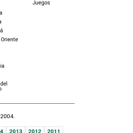
Juegos
a
a
dá
 Oriente
ia
e
 del
o
 2004.
4
2013
2012
2011