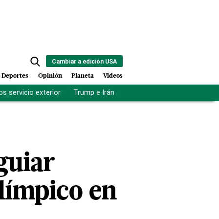
Cambiar a edición USA
Deportes
Opinión
Planeta
Videos
s servicio exterior
Trump e Irán
Fuerza antipandillas Haití
guiar
olímpico en