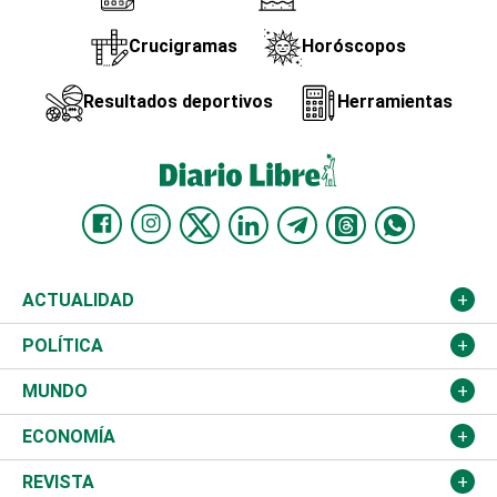
Crucigramas
Horóscopos
Resultados deportivos
Herramientas
ACTUALIDAD
Nacional
POLÍTICA
Ciudad
Partidos
MUNDO
Educación
JCE
Estados Unidos
ECONOMÍA
Salud
TSE
América Latina
Finanzas
REVISTA