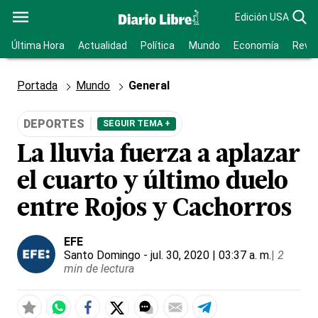
Edición USA
Última Hora
Actualidad
Política
Mundo
Economía
Revis
Portada
Mundo
General
DEPORTES
SEGUIR TEMA +
La lluvia fuerza a aplazar
el cuarto y último duelo
entre Rojos y Cachorros
EFE
Santo Domingo
- jul. 30, 2020 | 03:37 a. m.
|
2
min de lectura