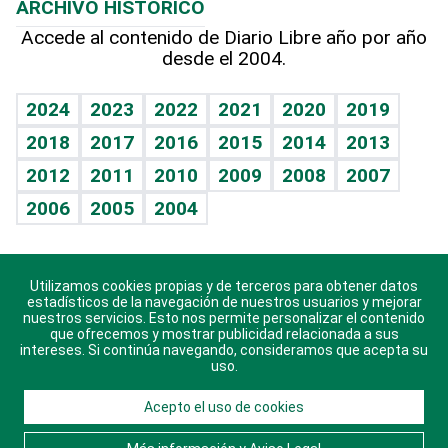
ARCHIVO HISTÓRICO
Hablando con el pediatra
Línea de hit
Más firmas
Hecho en casa
Cumpleaños
Accede al contenido de Diario Libre año por año
desde el 2004.
Diario de nutrición
BRV
Mundo gamer
RSS
Vida y familia
TBT Deportivo
Guía del dinero
Horóscopos
2024
2023
2022
2021
2020
2019
Eñe
2018
2017
2016
2015
2014
2013
Crucigramas
2012
2011
2010
2009
2008
2007
Celebrando la vida
2006
2005
2004
Sin complejos
En pocas palabras
Utilizamos cookies propias y de terceros para obtener datos
Descarga nuestras aplicaciones para Android, iOS y
Escuchando al corazón
estadísticos de la navegación de nuestros usuarios y mejorar
sistema Huawei.
nuestros servicios. Esto nos permite personalizar el contenido
que ofrecemos y mostrar publicidad relacionada a sus
Economía Personal
intereses. Si continúa navegando, consideramos que acepta su
uso.
Consulta Libre
Acepto el uso de cookies
© 2021 Diario Libre, todos los derechos reservados.
Consulta el
Aviso Legal
. Ponte en
Contacto
con