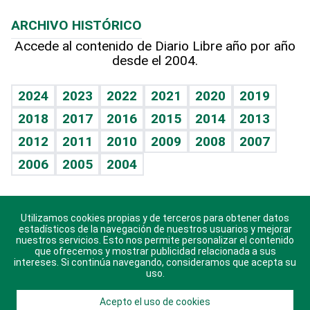
Macroeconomía
Mi mascota
Resultados deportivos
Lecturas
Planeta
Efemérides
ARCHIVO HISTÓRICO
Hablando con el pediatra
Línea de hit
Más firmas
Hecho en casa
Cumpleaños
Accede al contenido de Diario Libre año por año
desde el 2004.
Diario de nutrición
BRV
Mundo gamer
RSS
Vida y familia
TBT Deportivo
Guía del dinero
Horóscopos
2024
2023
2022
2021
2020
2019
Eñe
2018
2017
2016
2015
2014
2013
Crucigramas
2012
2011
2010
2009
2008
2007
Celebrando la vida
2006
2005
2004
Sin complejos
En pocas palabras
Utilizamos cookies propias y de terceros para obtener datos
Descarga nuestras aplicaciones para Android, iOS y
Escuchando al corazón
estadísticos de la navegación de nuestros usuarios y mejorar
sistema Huawei.
nuestros servicios. Esto nos permite personalizar el contenido
que ofrecemos y mostrar publicidad relacionada a sus
Economía Personal
intereses. Si continúa navegando, consideramos que acepta su
uso.
Consulta Libre
Acepto el uso de cookies