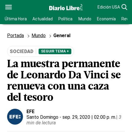
Edición USA
Última Hora
Actualidad
Política
Mundo
Economía
Revis
Portada
Mundo
General
SOCIEDAD
SEGUIR TEMA +
La muestra permanente
de Leonardo Da Vinci se
renueva con una caza
del tesoro
EFE
Santo Domingo
- sep. 29, 2020 | 02:00 p. m.
|
3
min de lectura