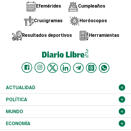
Efemérides
Cumpleaños
Crucigramas
Horóscopos
Resultados deportivos
Herramientas
ACTUALIDAD
Nacional
POLÍTICA
Ciudad
Partidos
MUNDO
Educación
JCE
Estados Unidos
ECONOMÍA