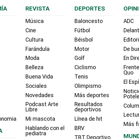
ÍA
REVISTA
DEPORTES
OPIN
Música
Baloncesto
ADC
Cine
Fútbol
Delant
Cultura
Béisbol
Editor
Farándula
Motor
De bue
Moda
Golf
En Dir
Belleza
Ciclismo
Frente
Quo
Buena Vida
Tenis
El Esp
Sociales
Olimpismo
Notici
Novedades
Más deportes
Potel
Podcast Arte
Resultados
Colum
Libre
deportivos
Lectu
onomia
Mi mascota
Línea de hit
Más f
Hablando con el
BRV
A
pediatra
MUN
TBT Deportivo