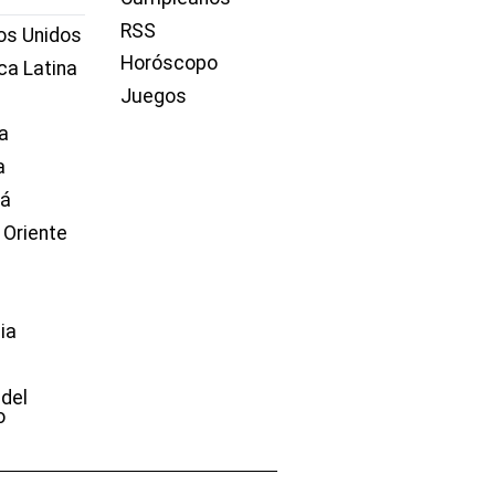
RSS
os Unidos
Horóscopo
ca Latina
Juegos
a
a
dá
 Oriente
ia
e
 del
o