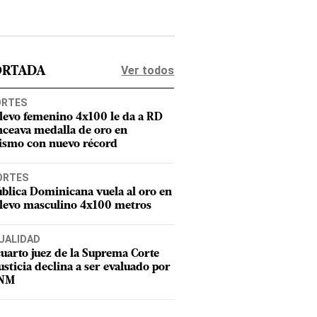
Ver todos
ORTADA
ORTES
elevo femenino 4x100 le da a RD
nceava medalla de oro en
tismo con nuevo récord
ORTES
blica Dominicana vuela al oro en
elevo masculino 4x100 metros
UALIDAD
uarto juez de la Suprema Corte
usticia declina a ser evaluado por
CNM