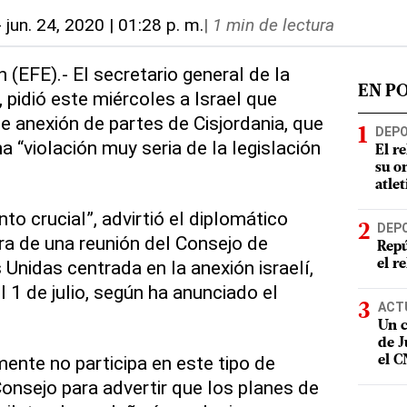
-
jun. 24, 2020 | 01:28 p. m.
|
1 min de lectura
 (EFE).- El secretario general de la
EN P
 pidió este miércoles a Israel que
 anexión de partes de Cisjordania, que
DEP
a “violación muy seria de la legislación
El r
su o
atle
 crucial”, advirtió el diplomático
DEP
ra de una reunión del Consejo de
Repú
Unidas centrada en la anexión israelí,
el r
 1 de julio, según ha anunciado el
ACT
Un c
de J
mente no participa en este tipo de
el 
 Consejo para advertir que los planes de