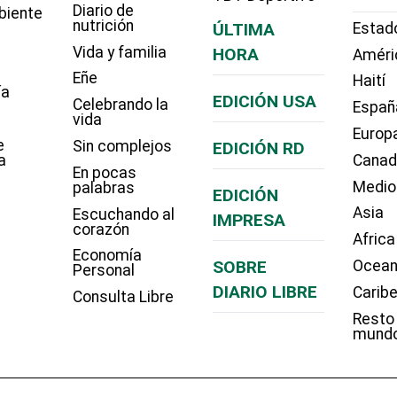
Diario de
biente
nutrición
ÚLTIMA
Estad
Vida y familia
HORA
Améri
Eñe
Haití
ía
EDICIÓN USA
Celebrando la
Españ
vida
Europ
e
Sin complejos
EDICIÓN RD
a
Cana
En pocas
Medio
palabras
EDICIÓN
Asia
Escuchando al
IMPRESA
corazón
Africa
Economía
SOBRE
Ocean
Personal
DIARIO LIBRE
Carib
Consulta Libre
Resto
mund