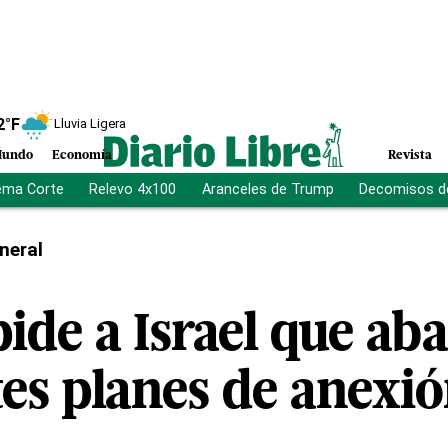
2
°F
Lluvia Ligera
undo
Economía
Revista
ema Corte
Relevo 4x100
Aranceles de Trump
Decomisos d
neral
ide a Israel que ab
es planes de anexi