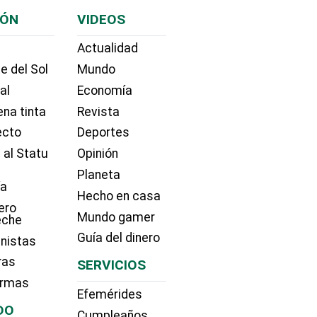
IÓN
VIDEOS
Actualidad
e del Sol
Mundo
ial
Economía
na tinta
Revista
ecto
Deportes
 al Statu
Opinión
Planeta
ía
Hecho en casa
ero
Mundo gamer
eche
Guía del dinero
nistas
ras
SERVICIOS
irmas
Efemérides
DO
Cumpleaños