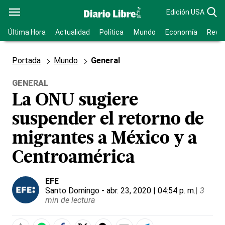
Edición USA
Última Hora
Actualidad
Política
Mundo
Economía
Revis
Portada
Mundo
General
GENERAL
La ONU sugiere
suspender el retorno de
migrantes a México y a
Centroamérica
EFE
Santo Domingo
- abr. 23, 2020 | 04:54 p. m.
|
3
min de lectura