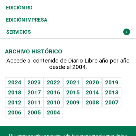
Ocenanía
Telecom.
Sociales
Tenis
El Espía
Historia
Revista
EDICIÓN RD
Caribe
Global y variable
Novedades
Olimpismo
Noticiero Poteleche
Martes de tecnología
Deportes
EDICIÓN IMPRESA
Resto del mundo
Economía personal
Podcast Arte Libre
Más deportes
Columnistas
Cambio climático
Opinión
SERVICIOS
Macroeconomía
Mi mascota
Resultados deportivos
Lecturas
Planeta
Efemérides
ARCHIVO HISTÓRICO
Hablando con el pediatra
Línea de hit
Más firmas
Hecho en casa
Cumpleaños
Accede al contenido de Diario Libre año por año
desde el 2004.
Diario de nutrición
BRV
Mundo gamer
RSS
Vida y familia
TBT Deportivo
Guía del dinero
Horóscopos
2024
2023
2022
2021
2020
2019
Eñe
2018
2017
2016
2015
2014
2013
Crucigramas
2012
2011
2010
2009
2008
2007
Celebrando la vida
2006
2005
2004
Sin complejos
En pocas palabras