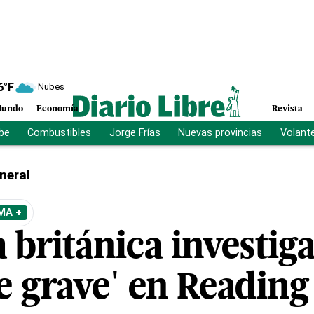
6
°F
Nubes
undo
Economía
Revista
ibe
Combustibles
Jorge Frías
Nuevas provincias
Volant
neral
MA +
a británica investig
e grave' en Reading