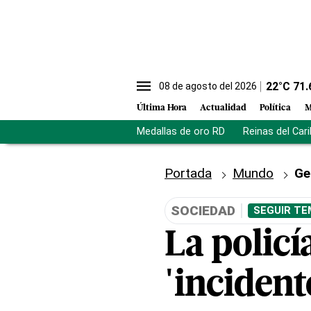
22
°C
71.
08 de agosto del 2026
Última Hora
Actualidad
Política
M
Medallas de oro RD
Reinas del Car
Portada
Mundo
Ge
SOCIEDAD
SEGUIR TE
La policí
'incident