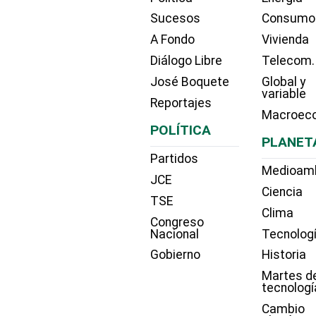
Sucesos
Consumo
A Fondo
Vivienda
Diálogo Libre
Telecom.
José Boquete
Global y
variable
Reportajes
Macroec
POLÍTICA
PLANET
Partidos
Medioam
JCE
Ciencia
TSE
Clima
Congreso
Nacional
Tecnolog
Gobierno
Historia
Martes d
tecnologí
Cambio