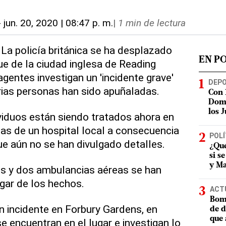
-
jun. 20, 2020 | 08:47 p. m.
|
1 min de lectura
 La policía británica se ha desplazado
EN P
ue de la ciudad inglesa de Reading
agentes investigan un 'incidente grave'
DEP
arias personas han sido apuñaladas.
Con 
Domi
los 
viduos están siendo tratados ahora en
as de un hospital local a consecuencia
POLÍ
ue aún no se han divulgado detalles.
¿Qué
si s
y Ma
es y dos ambulancias aéreas se han
gar de los hechos.
ACT
Bomb
n incidente en Forbury Gardens, en
de d
que 
e encuentran en el lugar e investigan lo