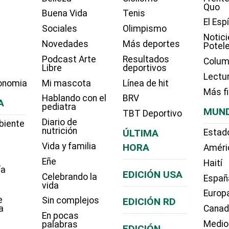
Quo
Buena Vida
Tenis
El Esp
Sociales
Olimpismo
Notici
Novedades
Más deportes
Potel
Podcast Arte
Resultados
Colum
Libre
deportivos
Lectu
onomia
Mi mascota
Línea de hit
Más f
Hablando con el
BRV
A
pediatra
MUN
TBT Deportivo
Diario de
biente
nutrición
ÚLTIMA
Estad
Vida y familia
HORA
Améri
Eñe
Haití
ía
EDICIÓN USA
Celebrando la
Españ
vida
Europ
e
Sin complejos
EDICIÓN RD
a
Cana
En pocas
Medio
palabras
EDICIÓN