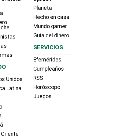
Planeta
ía
Hecho en casa
ero
Mundo gamer
eche
Guía del dinero
nistas
ras
SERVICIOS
irmas
Efemérides
DO
Cumpleaños
RSS
os Unidos
Horóscopo
ca Latina
Juegos
a
a
dá
 Oriente