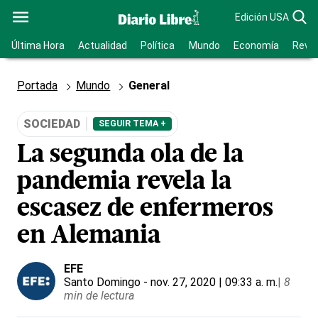
Edición USA
Última Hora
Actualidad
Política
Mundo
Economía
Revis
Portada
Mundo
General
SOCIEDAD
SEGUIR TEMA +
La segunda ola de la
pandemia revela la
escasez de enfermeros
en Alemania
EFE
Santo Domingo
- nov. 27, 2020 | 09:33 a. m.
|
8
min de lectura