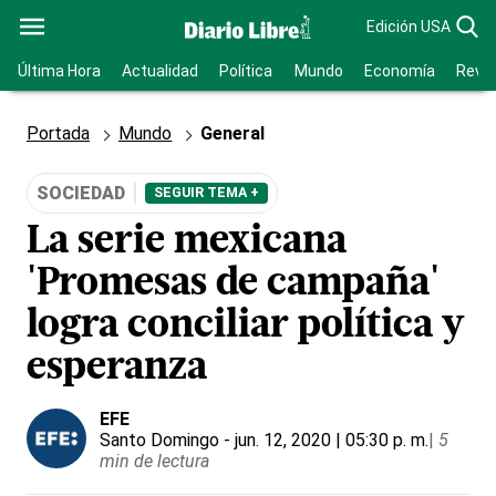
Edición USA
Última Hora
Actualidad
Política
Mundo
Economía
Revis
Portada
Mundo
General
SOCIEDAD
SEGUIR TEMA +
La serie mexicana
'Promesas de campaña'
logra conciliar política y
esperanza
EFE
Santo Domingo
- jun. 12, 2020 | 05:30 p. m.
|
5
min de lectura